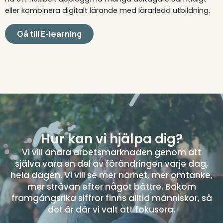
eller kombinera digitalt lärande med lärarledd utbildning.
Gå till E-learning
Hur kan vi hjälpa dig?
Vi vill ändra arbetsmarknaden genom att
själva vara en del av förändringen varje dag,
hela dagen. Vi vill se mer närhet, mer omtanke,
mer strävan efter något bättre. Bakom
framgångsrika siffror finns alltid människor, så
det är där vi valt att fokusera.