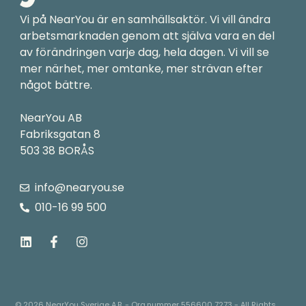
Vi på NearYou är en samhällsaktör. Vi vill ändra
arbetsmarknaden genom att själva vara en del
av förändringen varje dag, hela dagen. Vi vill se
mer närhet, mer omtanke, mer strävan efter
något bättre.
NearYou AB
Fabriksgatan 8
503 38 BORÅS
info@nearyou.se
010-16 99 500
L
F
I
i
a
n
n
c
s
k
e
t
e
b
a
d
o
g
i
o
r
© 2026 NearYou Sverige A.B. - Org.nummer 556600 7273 - All Rights