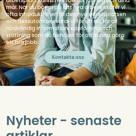
arbetsplats känns helt rätt för just dig och dina
mål. När du börjar på ditt nya arbete sköter vi
ofta introduktionen till den nya arbetsplatsen
och dessutom ansvarar vi för att du får all
nödvändig information, uppföljning och
stöttning som du behöver för att kunna göra
ett bra jobb.
Kontakta oss
Nyheter - senaste
artiklar