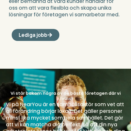
eller bemanna åt våra kunder handlar för
oss om att vara flexibla och skapa unika
lösningar för företagen vi samarbetar med.
Lediga jobb
Vi står bakom några av de bästa företagen där vi
finns
Vi på NearYou är en samhällsaktör som vet att
all förändring börjar lokalt. Det gäller personer
minst lika mycket som hela samhället. Det gör
att vi kan matcha dig perfekt, så att din nya