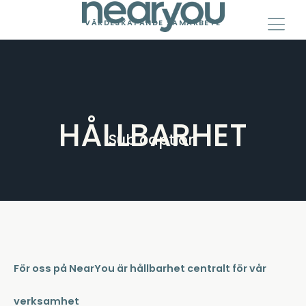
Skip
to
VÄRDESKAPANDE SAMARBETE
content
HÅLLBARHET
Sub caption
För oss på NearYou är hållbarhet centralt för vår
verksamhet