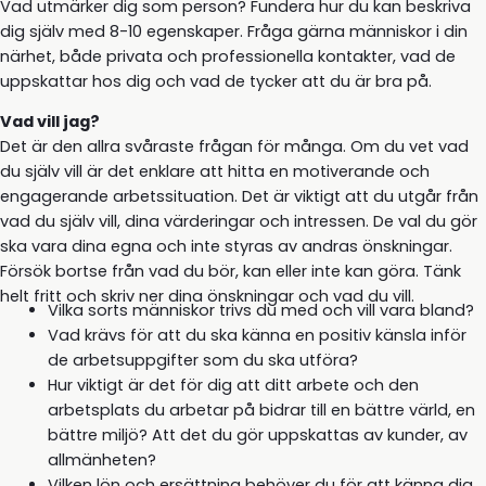
Vad utmärker dig som person? Fundera hur du kan beskriva
dig själv med 8-10 egenskaper. Fråga gärna människor i din
närhet, både privata och professionella kontakter, vad de
uppskattar hos dig och vad de tycker att du är bra på.
Vad vill jag?
Det är den allra svåraste frågan för många. Om du vet vad
du själv vill är det enklare att hitta en motiverande och
engagerande arbetssituation. Det är viktigt att du utgår från
vad du själv vill, dina värderingar och intressen. De val du gör
ska vara dina egna och inte styras av andras önskningar.
Försök bortse från vad du bör, kan eller inte kan göra. Tänk
helt fritt och skriv ner dina önskningar och vad du vill.
Vilka sorts människor trivs du med och vill vara bland?
Vad krävs för att du ska känna en positiv känsla inför
de arbetsuppgifter som du ska utföra?
Hur viktigt är det för dig att ditt arbete och den
arbetsplats du arbetar på bidrar till en bättre värld, en
bättre miljö? Att det du gör uppskattas av kunder, av
allmänheten?
Vilken lön och ersättning behöver du för att känna dig