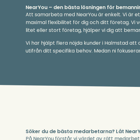
NearYou – den bästa lösningen för bemanni
Att samarbeta med NearYou är enkelt. Vi är et
maximal flexibilitet för dig och ditt företag. 
litet eller stort företag, hjälper vi dig att be
Vi har hjälpt flera nöjda kunder i Halmstad at
utifrån ditt specifika behov. Medan ni fokuserar
Söker du de bästa medarbetarna? Låt NearYo
På NearYou förstår vi värdet av rätt medarbet