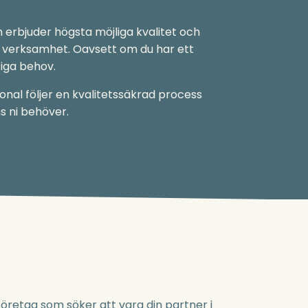
erbjuder högsta möjliga kvalitet och
din verksamhet. Oavsett om du har ett
tiga behov.
onal följer en kvalitetssäkrad process
ns ni behöver.
öretag som söker att vara din partner i