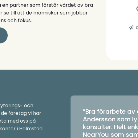
du en partner som förstår värdet av bra
er se till att de människor som jobbar
ns och fokus.
ryterings- och
”Bra förarbete av
de företag vi har
Andersson som ly
beta med oss på
konsulter. Helt en
kontor i Halmstad.
NearYou som sam