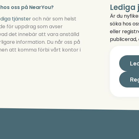
Lediga 
d hos oss på NearYou?
Är du nyfike
ediga tjänster
och när som helst
söka hos oss
åde för uppdrag som avser
eller regist
vad det innebär att vara anställd
publicerad, 
rligare information. Du når oss på
men att komma förbi vårt kontor i
Led
Reg