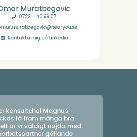
Omar Muratbegovic
0722 – 40 99 57
omar.muratbegovic@nearyou.se
Kontakta mig på Linkedin
 er konsultchef Magnus
ckas få fram många bra
kelt är vi väldigt nöjda med
arbetspartner gällande