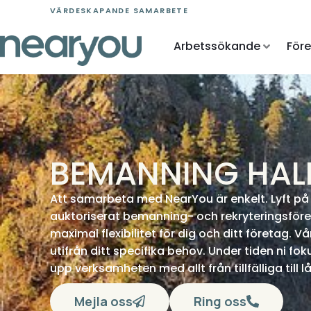
Skip
VÄRDESKAPANDE SAMARBETE
to
content
Arbetssökande
För
BEMANNING HA
Att samarbeta med NearYou är enkelt. Lyft på l
auktoriserat bemanning- och rekryteringsföre
maximal flexibilitet för dig och ditt företag. V
utifrån ditt specifika behov. Under tiden ni fo
upp verksamheten med allt från tillfälliga till 
Mejla oss
Ring oss