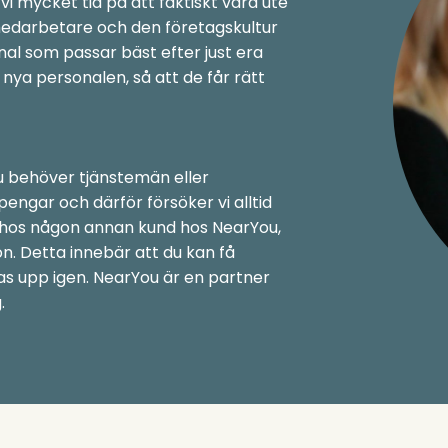
 vi mycket tid på att faktiskt vara ute
a medarbetare och den företagskultur
onal som passar bäst efter just era
nya personalen, så att de får rätt
du behöver tjänstemän eller
pengar och därför försöker vi alltid
 hos någon annan kund hos NearYou,
n. Detta innebär att du kan få
as upp igen. NearYou är en partner
.