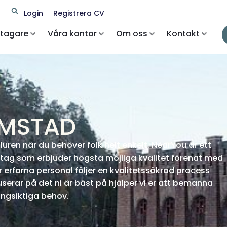
Search
Login
Registrera CV
etagare
Våra kontor
Om oss
Kontakt
LMSTAD
uren när du behöver folk helt enkelt. NearYou är ett
tag som erbjuder högsta möjliga kvalitet förenat med
år erfarna personal följer en kvalitetssäkrad process
kuserar på det ni är bäst på hjälper vi er att bemanna
långsiktiga behov.