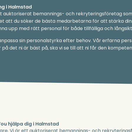
ng i Halmstad
t auktoriserat bemannings- och rekryteringsföretag som 
Vi vet att du söker de bästa medarbetarna för att stärka 
manna upp med rätt personal för både tillfälliga och långsik
t anpassa sin personalstyrka efter behov. Vår erfarna pers
 på det ni är bäst på, ska vi se till att ni får den kompete
u hjälpa dig i Halmstad
are. Vi är ett auktoriserat bemannings- och rekryteringsf