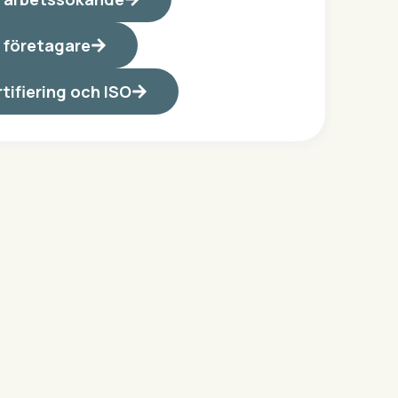
 företagare
tifiering och ISO