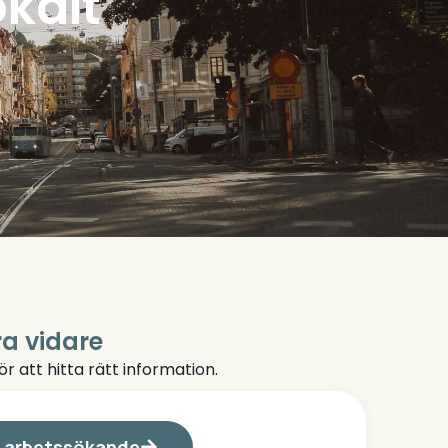
okalt
a vidare
ör att hitta rätt information.
r arbetssökande