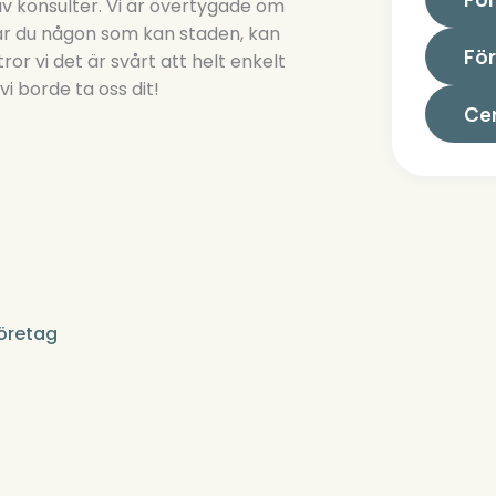
m av konsulter. Vi är övertygade om
ffar du någon som kan staden, kan
För
r vi det är svårt att helt enkelt
 vi borde ta oss dit!
Cer
l
öretag