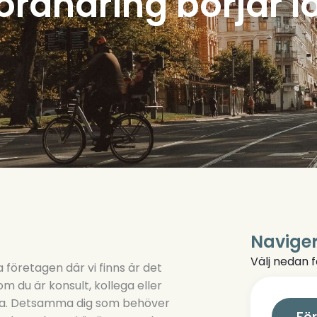
förändring börjar l
Naviger
Välj nedan f
 företagen där vi finns är det
m du är konsult, kollega eller
 vara. Detsamma dig som behöver
Fö