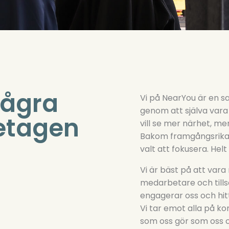
några
Vi på NearYou är en s
genom att själva vara 
retagen
vill se mer närhet, m
Bakom framgångsrika si
valt att fokusera. Helt 
Vi är bäst på att vara
medarbetare och till
engagerar oss och hitt
Vi tar emot alla på ko
som oss gör som oss o