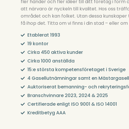
fler händer och fler idéer till ditt företag i for
att närvaro är nyckeln till kvalitet. Hos oss trä
området och kan folket. Utan dessa kunskaper tro
få ihop det. Titta om vi finns i din stad – eller om
Etablerat 1993
19 kontor
Cirka 450 aktiva kunder
Cirka 1000 anställda
15:e största kompetensföretaget i Sverige
4 Gasellutnämningar samt en Mästargasel
Auktoriserat bemanning- och rekryteringsf
Branschvinnare 2023, 2024 & 2025
Certifierade enligt ISO 9001 & ISO 14001
Kreditbetyg AAA