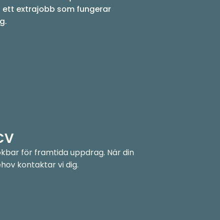
tta ett extrajobb som fungerar
g.
 CV
sökbar för framtida uppdrag. När din
ov kontaktar vi dig.