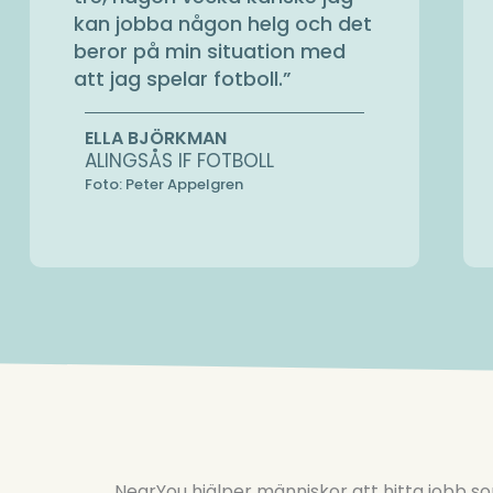
kan jobba någon helg och det
beror på min situation med
att jag spelar fotboll.
”
ELLA BJÖRKMAN
ALINGSÅS IF FOTBOLL
Foto: Peter Appelgren
NearYou hjälper människor att hitta jobb s