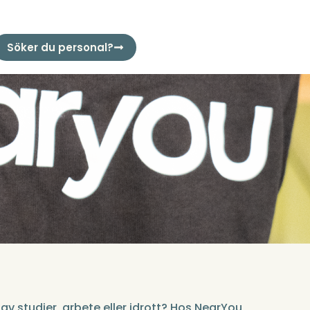
Söker du personal?
 av studier, arbete eller idrott? Hos NearYou