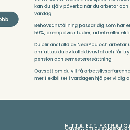
kan du själv påverka när du arbetar och
vardag.
jobb
Behovsanställning passar dig som har e
50%, exempelvis studier, arbete eller eliti
Du blir anställd av NearYou och arbetar
omfattas du av kollektivavtal och får try
pension och semesterersättning.
Oavsett om du vill få arbetslivserfarenh
mer flexibilitet i vardagen hjälper vi dig
HITTA ETT EXTRAJO
Oavsett om du studerar, arb