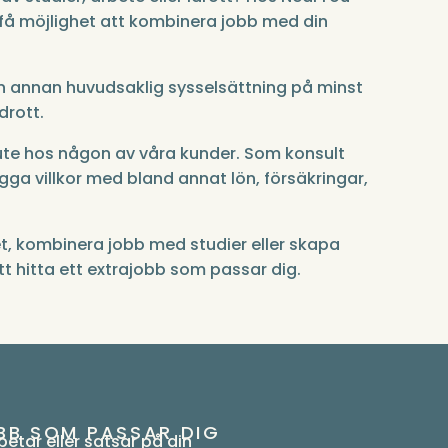
 få möjlighet att kombinera jobb med din
n annan huvudsaklig sysselsättning på minst
drott.
 ute hos någon av våra kunder. Som konsult
gga villkor med bland annat lön, försäkringar,
et, kombinera jobb med studier eller skapa
 att hitta ett extrajobb som passar dig.
BB SOM PASSAR DIG
etar eller satsar på din