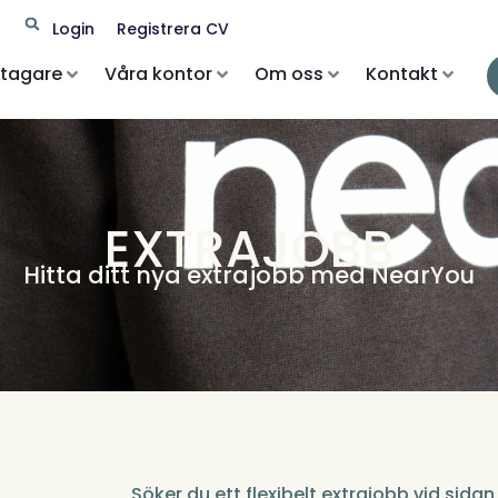
Search
Login
Registrera CV
etagare
Våra kontor
Om oss
Kontakt
EXTRAJOBB
Hitta ditt nya extrajobb med NearYou
Söker du ett flexibelt extrajobb vid sidan