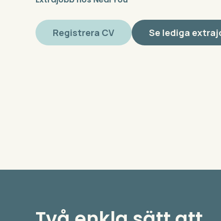
Registrera CV
Se lediga extra
Två enkla sätt att