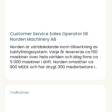
Customer Service Sales Operator till
Norden Machinery AB
Norden är världsledande inom tillverkning av
tubfyllningssystem. Varje år levereras ca 150
maskiner över hela världen och idag finns ca
5 000 maskiner i drift. Norden omsätter ca
900 MSEK och har drygt 300 medarbetare i
Kalmar där tillverkning av maskinerna sker.
Norden ingår i den italienska gruppen Coesia.
Läs gärna mer om oss här:
www.nordenmachinery.com
Trollhättan