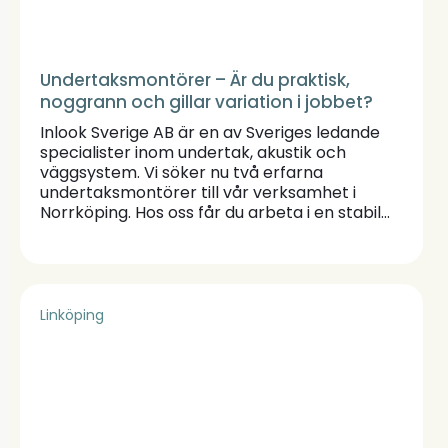
www.nearyou.se
Undertaksmontörer – Är du praktisk,
noggrann och gillar variation i jobbet?
Inlook Sverige AB är en av Sveriges ledande
specialister inom undertak, akustik och
väggsystem. Vi söker nu två erfarna
undertaksmontörer till vår verksamhet i
Norrköping. Hos oss får du arbeta i en stabil
organisation med varierande projekt och ett
starkt team.
Linköping