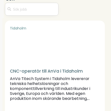
Tidaholm
CNC-operatör till AnVa i Tidaholm
AnVa Titech System i Tidaholm levererar
tekniska helhetslösningar och
komponenttillverkning till industrikunder i
Sverige, Europa och världen. Med egen
produktion inom skärande bearbetning,
svetsning, ytbehandling och montering kan
de erbjuda en komplett och flexibel