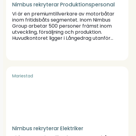
Nimbus rekryterar Produktionspersonal
Vi är en premiumtillverkare av motorbåtar
inom fritidsbåts segmentet. Inom Nimbus
Group arbetar 500 personer främst inom
utveckling, försäljning och produktion.
Huvudkontoret ligger i Långedrag utanför
Göteborg. På vår produktionsenhet i Lugnås
började vi att bygga båtar under varumärket
Nimbus redan 1968. I och med utbyggnaden
av vår fabrik som gjordes 2022 har vi i dag en
årskapacitet att bygga ca 100 båtar i
storleksklassen mellan 30 och 50 fot och
Mariestad
sysselsätter 120 personer.
Nimbus rekryterar Elektriker