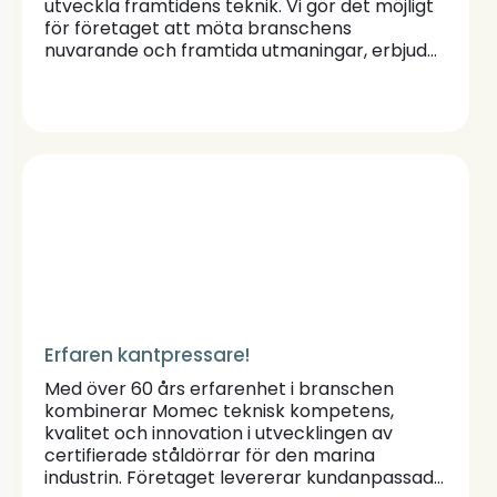
utveckla framtidens teknik. Vi gör det möjligt
för företaget att möta branschens
nuvarande och framtida utmaningar, erbjuda
bättre produkter till våra kunder och växa
som marknadsledare. Vi arbetar för att skapa
en hållbar flygindustri. För att uppfylla vårt
uppdrag etablerar och upprätthåller vi
strategiska teknikrelationer och partnerskap
med viktiga kunder, företag och den
akademiska världen, vi hittar nya FoU
möjligheter som hjälper oss att utveckla
tekniken till TRL 6, vi hanterar immateriella
rättigheter, vi investerar i infrastruktur mm
Erfaren kantpressare!
Med över 60 års erfarenhet i branschen
kombinerar Momec teknisk kompetens,
kvalitet och innovation i utvecklingen av
certifierade ståldörrar för den marina
industrin. Företaget levererar kundanpassade