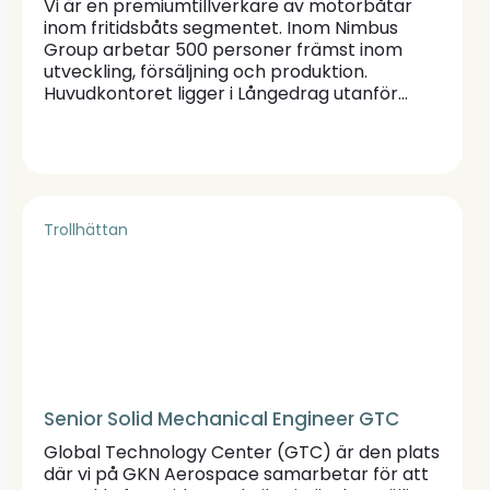
Vi är en premiumtillverkare av motorbåtar
inom fritidsbåts segmentet. Inom Nimbus
Group arbetar 500 personer främst inom
utveckling, försäljning och produktion.
Huvudkontoret ligger i Långedrag utanför
Göteborg. På vår produktionsenhet i Lugnås
började vi att bygga båtar under varumärket
Nimbus redan 1968. I och med utbyggnaden
av vår fabrik som gjordes 2022 har vi i dag en
årskapacitet att bygga ca 100 båtar i
storleksklassen mellan 30 och 50 fot och
Trollhättan
sysselsätter 120 personer
Senior Solid Mechanical Engineer GTC
Global Technology Center (GTC) är den plats
där vi på GKN Aerospace samarbetar för att