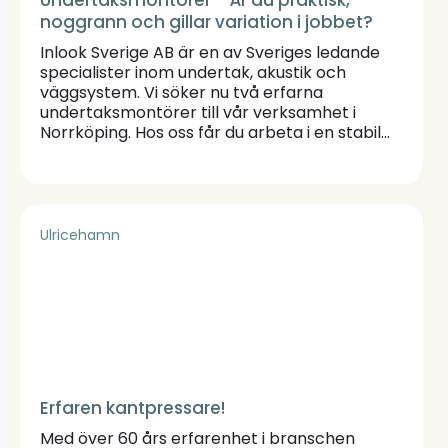
Undertaksmontörer – Är du praktisk,
noggrann och gillar variation i jobbet?
Inlook Sverige AB är en av Sveriges ledande
specialister inom undertak, akustik och
väggsystem. Vi söker nu två erfarna
undertaksmontörer till vår verksamhet i
Norrköping. Hos oss får du arbeta i en stabil
organisation med varierande projekt och ett
starkt team.
Ulricehamn
Erfaren kantpressare!
Med över 60 års erfarenhet i branschen