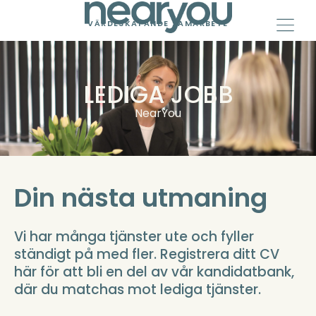
Skip
to
VÄRDESKAPANDE SAMARBETE
content
LEDIGA JOBB
NearYou
Din nästa utmaning
Vi har många tjänster ute och fyller
ständigt på med fler. Registrera ditt CV
här för att bli en del av vår kandidatbank,
där du matchas mot lediga tjänster.