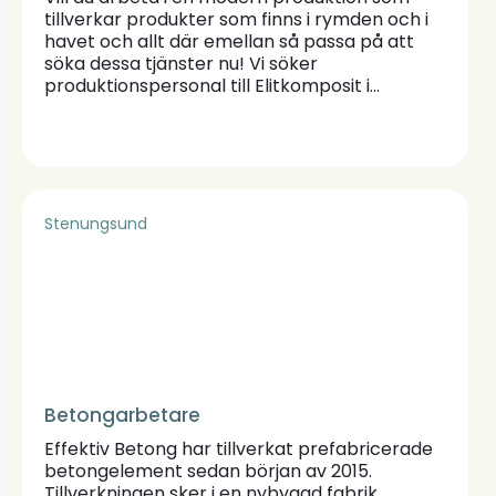
tillverkar produkter som finns i rymden och i
havet och allt där emellan så passa på att
söka dessa tjänster nu! Vi söker
produktionspersonal till Elitkomposit i
Uddevalla som tillverkar produkter i komposit
med armering av kolfiber och glasfiber. Man
arbetar mycket med händerna och är man
händig och lättlärd så är det en stor fördel.
Att man är positiv och arbetsam och vill vara
med i en modern process och utveckla
Stenungsund
fantastiska produkter är också ett plus.
Arbetstiderna är förlagda till dagtid.
Betongarbetare
Effektiv Betong har tillverkat prefabricerade
betongelement sedan början av 2015.
Tillverkningen sker i en nybyggd fabrik