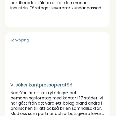
certifierade ståldörrar för den marina
industrin. Företaget levererar kundanpassade
lösningar till kunder över hela världen och
fortsätter att växa tillsammans med sina
uppdrag och samarbeten. Företaget har idag
cirka 25 engagerade medarbetare som
tillsammans utvecklar och producerar
lösningar. Kunderna återfinns inom varv,
Jönköping
rederier och offshoreindustrin världen över,
men är även en långsiktig partner inom
legoproduktion och plåtbearbetning.
Verksamheten bedrivs i nyrenoverade lokaler
i Bottnaryd, strax utanför Jönköping. Momec
är en del av Weland Gruppen – en familjeägd
industrikoncern med cirka 1300 medarbetare
och en omsättning på omkring 4 miljarder
Vi söker kantpressoperatör!
kronor, vilket ger en stabil och långsiktig
grund för fortsatt utveckling.
NearYou är ett rekryterings- och
bemanningsföretag med kontor i 17 städer. Vi
har gått från att vara ett bolag bland andra i
branschen till att också bli en samhällsaktör.
Med oss som partner och arbetsgivare lovar