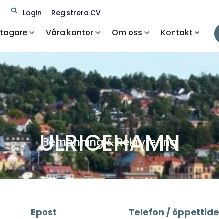
Search
Login
Registrera CV
etagare
Våra kontor
Om oss
Kontakt
ULRICEHAMN
Bemanning & Rekrytering
Epost
Telefon / öppettide