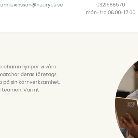
liam.levinsson@nearyou.se
0321688570
mån-fre 08.00-17.00
ricehamn hjälper vi våra
matchar deras företags
a på sin kärnverksamhet.
ta teamen. Varmt