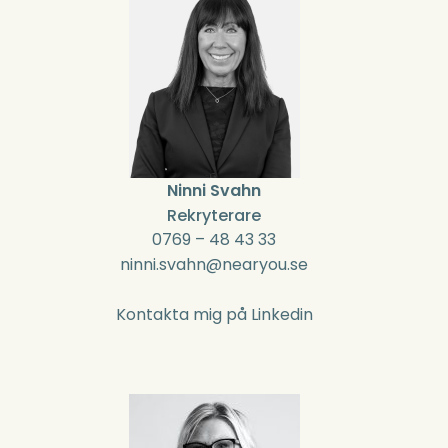
Ninni Svahn
Rekryterare
0769 – 48 43 33
ninni.svahn@nearyou.se
Kontakta mig på Linkedin