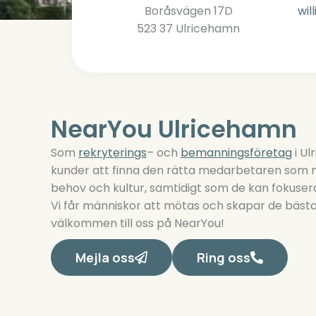
Boråsvägen 17D
wil
523 37 Ulricehamn
NearYou Ulricehamn
Som
rekryterings
– och
bemanningsföretag
i Ul
kunder att finna den rätta medarbetaren som 
behov och kultur, samtidigt som de kan fokuser
Vi får människor att mötas och skapar de bäs
välkommen till oss på NearYou!
Mejla oss
Ring oss