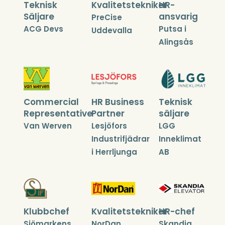
Teknisk
Kvalitetstekniker
HR-
Säljare
ansvarig
PreCise
ACG Devs
Putsa i
Uddevalla
Alingsås
Commercial
HR Business
Teknisk
Representative
Partner
säljare
Van Werven
Lesjöfors
LGG
Industrifjädrar
Inneklimat
i Herrljunga
AB
Klubbchef
Kvalitetstekniker
HR-chef
Sjömarkens
NorDan
Skandia