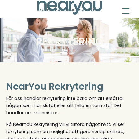
Skip
to
VÄRDESKAPANDE SAMARBETE
content
REKRYTERING​
Vi hittar rätt person
NearYou Rekrytering
För oss handlar rekrytering inte bara om att ersätta
någon som har slutat eller att fylla en tom stol. Det
handlar om människor.
På NearYou Rekrytering vill vi tillföra något nytt. Vi ser
rekrytering som en möjlighet att göra verklig skillnad,
där vårt arbete genomsyras av den personliga