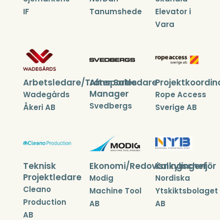
IF
Tanumshede
Elevator i
Vara
Arbetsledare/Transportledare
After Sales
Projektkoordin
Manager
Wadegårds
Rope Access
Svedbergs
Åkeri AB
Sverige AB
Teknisk
Ekonomi/Redovisningschef
Kalkylingenjör
Projektledare
Modig
Nordiska
Cleano
Machine Tool
Ytskiktsbolaget
Production
AB
AB
AB