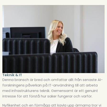
Teknik & IT
Denna bransch är bred och omfattar allt från senaste AI-
forskningens påverkan på IT-användning till att arbeta
med infrastrukturens teknik. Gemensamt är ett genuint
intresse för att förstå hur saker fungerar och varför.
Nyfikenhet och en förmåga att kavla upp ärmarna tror vi