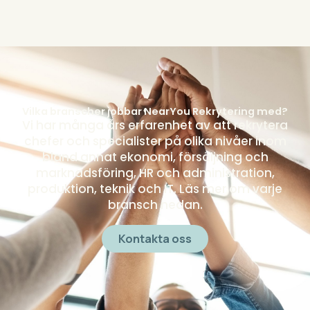
Vilka branscher jobbar NearYou Rekrytering med?
Vi har många års erfarenhet av att rekrytera
chefer och specialister på olika nivåer inom
bland annat ekonomi, försäljning och
marknadsföring, HR och administration,
produktion, teknik och IT. Läs mer om varje
bransch nedan.
Kontakta oss