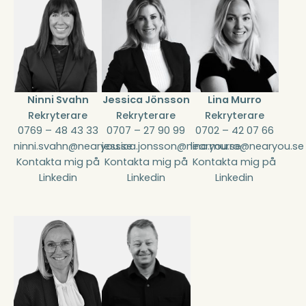
Ninni Svahn
Jessica Jönsson
Lina Murro
Rekryterare
Rekryterare
Rekryterare
0769 – 48 43 33
0707 – 27 90 99
0702 – 42 07 66
ninni.svahn@nearyou.se
jessica.jonsson@nearyou.se
lina.murro@nearyou.se
Kontakta mig på
Kontakta mig på
Kontakta mig på
Linkedin
Linkedin
Linkedin