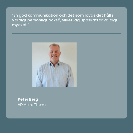
“En god kommunikation och det som lovas det hålls.
Väldigt personligt också, vilket jag uppskattar väldigt
mycket.”
Peter Berg
VD Metro Therm