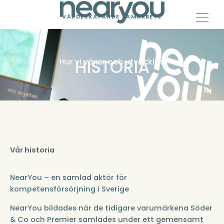
Skip
to
VÄRDESKAPANDE SAMARBETE
content
HISTORIA
Hur vi växer och utvecklas
Vår historia
NearYou – en samlad aktör för
kompetensförsörjning i Sverige
NearYou bildades när de tidigare varumärkena Söder
& Co och Premier samlades under ett gemensamt