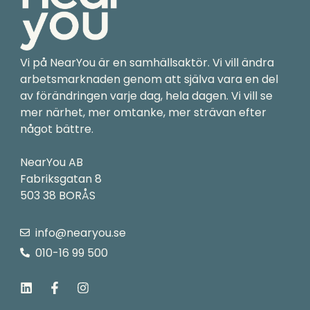
Vi på NearYou är en samhällsaktör. Vi vill ändra
arbetsmarknaden genom att själva vara en del
av förändringen varje dag, hela dagen. Vi vill se
mer närhet, mer omtanke, mer strävan efter
något bättre.
NearYou AB
Fabriksgatan 8
503 38 BORÅS
info@nearyou.se
010-16 99 500
L
F
I
i
a
n
n
c
s
k
e
t