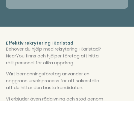
Effektiv rekrytering i Karlstad
Behöver du hjälp med rekrytering i Karlstad?
NearYou finns och hjälper företag att hitta
rätt personal för olika uppdrag.
Vårt bemanningsföretag använder en
noggrann urvalsprocess för att säkerställa
att du hittar den bästa kandidaten.
Vi erbjuder även rådgivning och stöd genom
hela rekryteringsprocessen, från att definiera
era behov till att genomföra intervjuer och
anställningar.