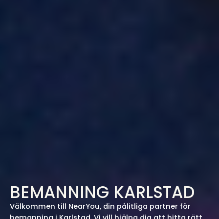
BEMANNING KARLSTAD
Välkommen till NearYou, din pålitliga partner för
bemanning i Karlstad. Vi vill hjälpa dig att hitta rätt