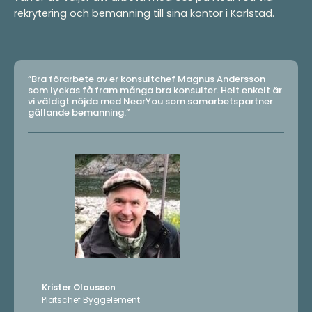
rekrytering och bemanning till sina kontor i Karlstad.
”Bra förarbete av er konsultchef Magnus Andersson
som lyckas få fram många bra konsulter. Helt enkelt är
vi väldigt nöjda med NearYou som samarbetspartner
gällande bemanning.”
Krister Olausson
Platschef Byggelement