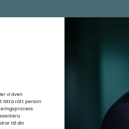
er vi även
tt hitta rätt person
teringsprocess.
resentera
ar till din