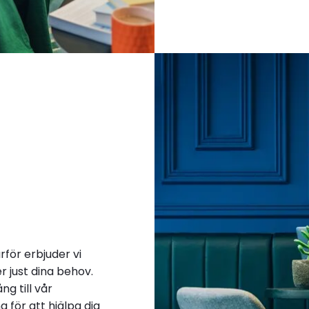
ärför erbjuder vi
 just dina behov.
g till vår
 för att hjälpa dig