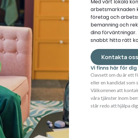
Med vårt lokala kon
arbetsmarknaden ka
företag och arbetssö
bemanning och rekry
dina förväntningar
snabbt hitta rätt 
Kontakta os
Vi finns här för di
Oavsett om du är ett f
eller en kandidat som s
Välkommen att kontakta
våra tjänster inom bem
står redo att hjälpa dig