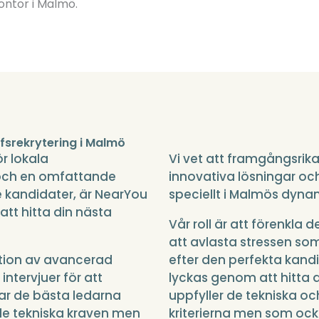
ontor i Malmö.
efsrekrytering i Malmö
r lokala
Vi vet att framgångsrika
och en omfattande
innovativa lösningar och
e kandidater, är NearYou
speciellt i Malmös dynam
 att hitta din nästa
Vår roll är att förenkla 
att avlasta stressen s
tion av avancerad
efter den perfekta kandid
intervjuer för att
lyckas genom att hitta 
erar de bästa ledarna
uppfyller de tekniska oc
e tekniska kraven men
kriterierna men som ocks