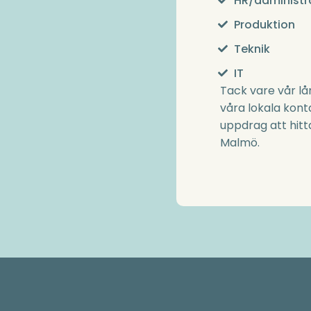
HR/administr
Produktion
Teknik
IT
Tack vare vår l
våra lokala kont
uppdrag att hitt
Malmö.