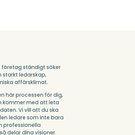
 företag ständigt söker
 starkt ledarskap,
iska affärsklimat.
den här processen för dig,
om kommer med att leta
aten. Vi vill att du ska
den ledare som inte bara
h professionella
å delar dina visioner