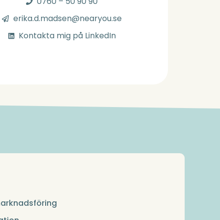
0760 – 50 90 90
erika.d.madsen@nearyou.se
Kontakta mig på LinkedIn
marknadsföring