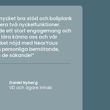
mycket bra stöd och bollplank
ytera två nyckelfunktioner.
ade ett stort engagemang och
t lära känna oss och vår
ycket nöjd med NearYous
h personliga bemötande,
 de sökande!”
Daniel Nyberg
VD och ägare Inhab