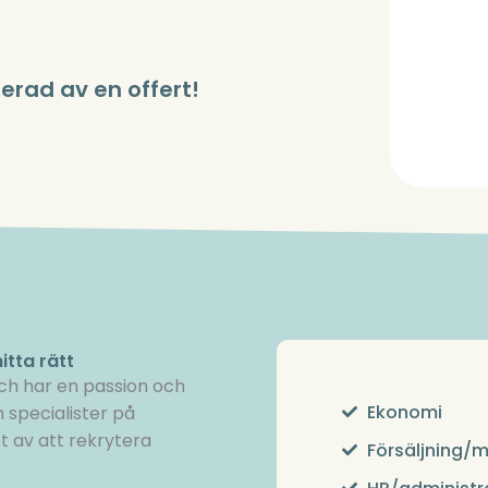
erad av en offert!
itta rätt
och har en passion och
Ekonomi
 specialister på
t av att rekrytera
Försäljning/