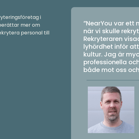
yteringsföretag i
”NearYou var ett 
 berättar mer om
när vi skulle rekr
krytera personal till
Rekryteraren vis
lyhördhet inför at
kultur. Jag är m
professionella oc
både mot oss och