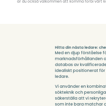
är du också välkommen att komma förbi vårt k
Hitta din nästa ledare: ch
Med en djup förståelse fö
marknadsförhållanden 
databas av kvalificerad
idealiskt positionerat för
ledare.
Vi använder en kombina
sökteknik och personliga 
säkerställa att vi rekryt
som inte bara matchar d