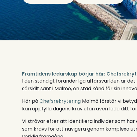
Framtidens ledarskap börjar här: Chefsrekry
I den ständigt föränderliga affärsvärlden är det 
särskilt sant i Malmö, en stad känd för sin innov
Här på
Chefsrekrytering
Malmö förstår vi betyde
kan uppfylla dagens krav utan även leda ditt för
Vi strävar efter att identifiera individer som ha
som krävs för att navigera genom komplexa utm
verklig framgång.