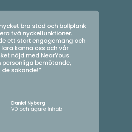
mycket bra stöd och bollplank
ytera två nyckelfunktioner.
ade ett stort engagemang och
t lära känna oss och vår
ycket nöjd med NearYous
h personliga bemötande,
 de sökande!”
Daniel Nyberg
VD och ägare Inhab