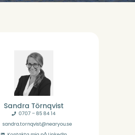
Sandra Törnqvist
0707 – 85 84 14
sandra.tornqvist@nearyou.se
Kontakta mig på LinkedIn