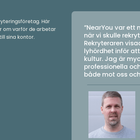
yteringsföretag. Här
”NearYou var ett 
r om varför de arbetar
när vi skulle rekr
ll sina kontor.
Rekryteraren vis
lyhördhet inför at
kultur. Jag är m
professionella oc
både mot oss och