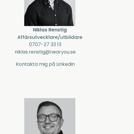
Niklas Renstig
Affärsutvecklare/utbildare
0707-27 33 13
niklas.renstig@nearyou.se
Kontakta mig på Linkedin