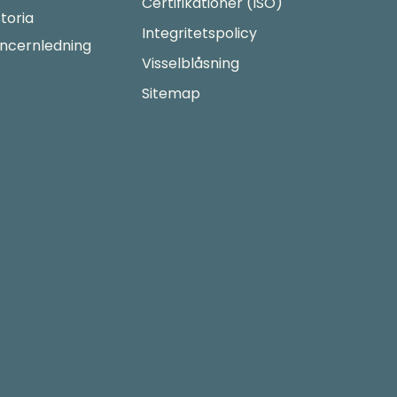
Certifikationer (ISO)
storia
Integritetspolicy
ncernledning
Visselblåsning
Sitemap