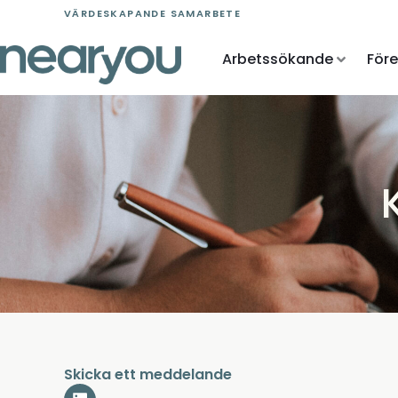
Skip
VÄRDESKAPANDE SAMARBETE
to
content
Arbetssökande
För
Skicka ett meddelande
L