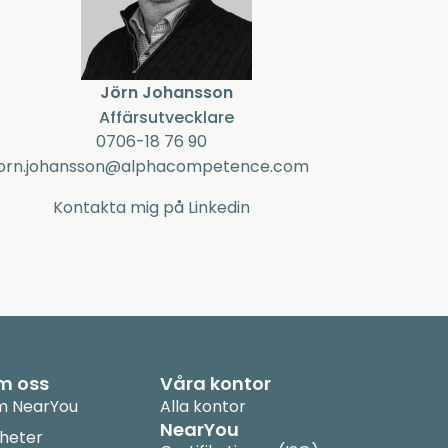
Jörn Johansson
Affärsutvecklare
0706-18 76 90
jorn.johansson@alphacompetence.com
Kontakta mig på Linkedin
m oss
Våra kontor
 NearYou
Alla kontor
NearYou
heter