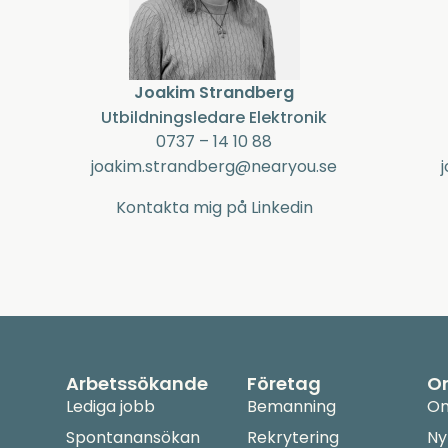
Joakim Strandberg
Utbildningsledare Elektronik
0737 – 14 10 88
joakim.strandberg@nearyou.se
Kontakta mig på Linkedin
Arbetssökande
Företag
O
Lediga jobb
Bemanning
Om
Spontanansökan
Rekrytering
Ny