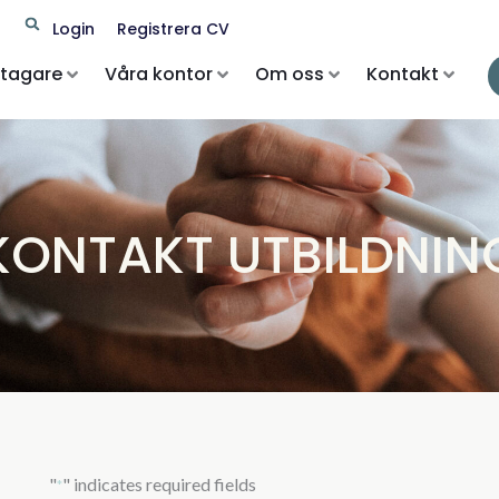
Search
Login
Registrera CV
etagare
Våra kontor
Om oss
Kontakt
KONTAKT UTBILDNIN
"
" indicates required fields
*