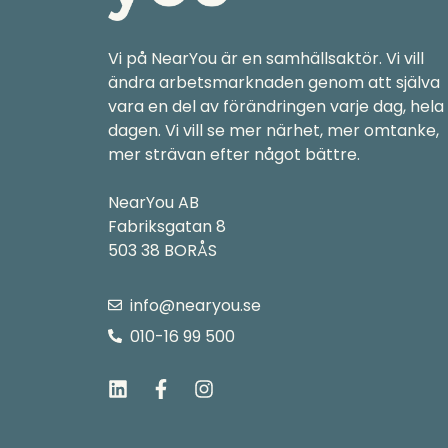
Vi på NearYou är en samhällsaktör. Vi vill
ändra arbetsmarknaden genom att själva
vara en del av förändringen varje dag, hela
dagen. Vi vill se mer närhet, mer omtanke,
mer strävan efter något bättre.
NearYou AB
Fabriksgatan 8
503 38 BORÅS
info@nearyou.se
010-16 99 500
L
F
I
i
a
n
n
c
s
k
e
t
e
b
a