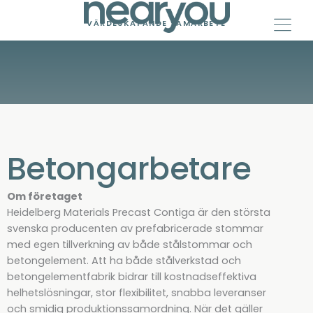
Skip
to
VÄRDESKAPANDE SAMARBETE
content
Betongarbetare
Om företaget
Heidelberg Materials Precast Contiga är den största
svenska producenten av prefabricerade stommar
med egen tillverkning av både stålstommar och
betongelement. Att ha både stålverkstad och
betongelementfabrik bidrar till kostnadseffektiva
helhetslösningar, stor flexibilitet, snabba leveranser
och smidig produktionssamordning. När det gäller