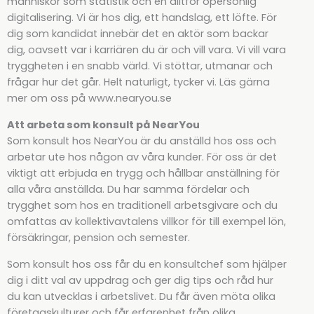
människor som statistik och en alltför opersonlig
digitalisering. Vi är hos dig, ett handslag, ett löfte. För
dig som kandidat innebär det en aktör som backar
dig, oavsett var i karriären du är och vill vara. Vi vill vara
tryggheten i en snabb värld. Vi stöttar, utmanar och
frågar hur det går. Helt naturligt, tycker vi. Läs gärna
mer om oss på www.nearyou.se
Att arbeta som konsult på NearYou
Som konsult hos NearYou är du anställd hos oss och
arbetar ute hos någon av våra kunder. För oss är det
viktigt att erbjuda en trygg och hållbar anställning för
alla våra anställda. Du har samma fördelar och
trygghet som hos en traditionell arbetsgivare och du
omfattas av kollektivavtalens villkor för till exempel lön,
försäkringar, pension och semester.
Som konsult hos oss får du en konsultchef som hjälper
dig i ditt val av uppdrag och ger dig tips och råd hur
du kan utvecklas i arbetslivet. Du får även möta olika
företagskulturer och får erfarenhet från olika