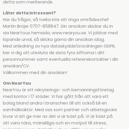
detta som meriterande.
Låter detta intressant?
Har du frågor, så tveka inte att ringa områdeschef
Martin Bröjer 0707-858647. Din ansökan skickar du in
via NearYous hemsida, www.nearyou.se. Vi jobbar med
löpande urval, så skicka gärna din ansökan idag.
Med anledning av nya dataskyddsförordningen GDPR,
ber vi dig att utesluta de sista fyra siffrorna i ditt
personnummer samt eventuella referenskontakter i din
ansökan/CV.
Välkommen med din ansökan!
Om NearYou
NearYou är ett rekryterings- och bemanningsföretag
med kontor i 17 städer. Vi har gått från att vara ett
bolag bland andra i branschen till att också bli en
samhällsaktör. Med oss som partner och arbetsgivare
lovar vi att ge mer av det vi är bäst på. Vi är bäst på
att vara nära, mänskliga och en motpol till stress,