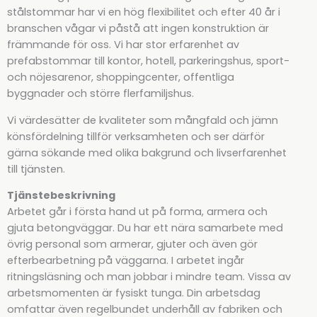
stålstommar har vi en hög flexibilitet och efter 40 år i
branschen vågar vi påstå att ingen konstruktion är
främmande för oss. Vi har stor erfarenhet av
prefabstommar till kontor, hotell, parkeringshus, sport-
och nöjesarenor, shoppingcenter, offentliga
byggnader och större flerfamiljshus.
Vi värdesätter de kvaliteter som mångfald och jämn
könsfördelning tillför verksamheten och ser därför
gärna sökande med olika bakgrund och livserfarenhet
till tjänsten.
Tjänstebeskrivning
Arbetet går i första hand ut på forma, armera och
gjuta betongväggar. Du har ett nära samarbete med
övrig personal som armerar, gjuter och även gör
efterbearbetning på väggarna. I arbetet ingår
ritningsläsning och man jobbar i mindre team. Vissa av
arbetsmomenten är fysiskt tunga. Din arbetsdag
omfattar även regelbundet underhåll av fabriken och