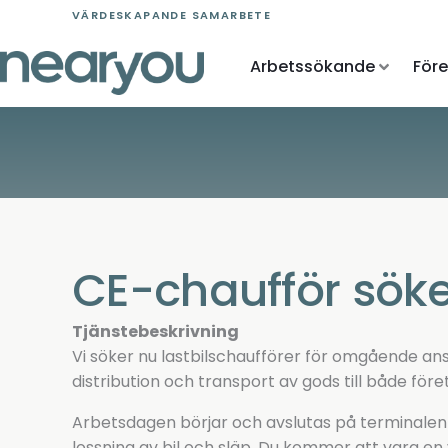
Skip
VÄRDESKAPANDE SAMARBETE
to
content
Arbetssökande
För
CE-chaufför söke
Tjänstebeskrivning
Vi söker nu lastbilschaufförer för omgående ans
distribution och transport av gods till både för
Arbetsdagen börjar och avslutas på terminalen 
lossning av bil och släp. Du kommer att vara en