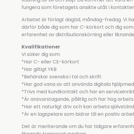
fungera som företagets ansikte utåt i kontakte
Arbetet är förlagt dagtid, måndag–fredag. Vi ha
därför både dig som har C-körkort och dig som 
erfarenhet av distributionskörning eller liknan
Kvalifikationer
Vi söker dig som:
*Har C- eller CE-körkort
*Har giltigt YKB
*Behärskar svenska i tal och skrift
*Har god vana av att använda digitala hjälpme
*Trivs med kundkontakt och har en serviceinrikt
*Är ansvarstagande, pålitlig och har hög arbet
*Har ett naturligt driv och kan arbeta självständ
*Är en lagspelare som bidrar till en positiv arbe
Det är meriterande om du har tidigare erfarenhe
liknande transportuppdrag.