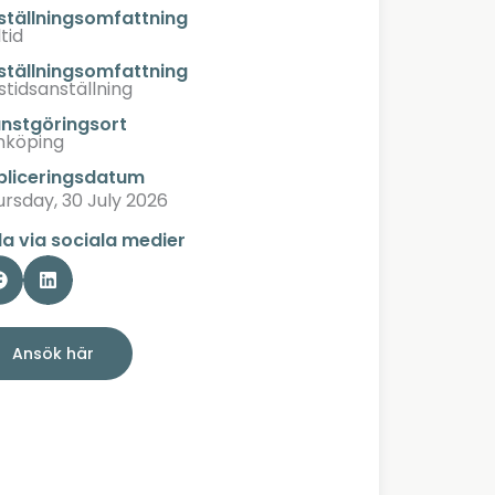
ställningsomfattning
tid
ställningsomfattning
stidsanställning
änstgöringsort
nköping
bliceringsdatum
rsday, 30 July 2026
la via sociala medier
Ansök här