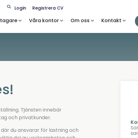
Search
Login
Registrera CV
etagare
Våra kontor
Om oss
Kontakt
s!
tällning. Tjänsten innebär
etag och privatkunder.
Ko
Sa
där du ansvarar för lastning och
sa
 viktig del av verksamheten och