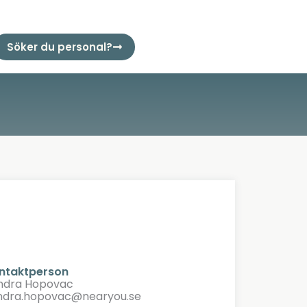
Söker du personal?
ntaktperson
ndra Hopovac
ndra.hopovac@nearyou.se