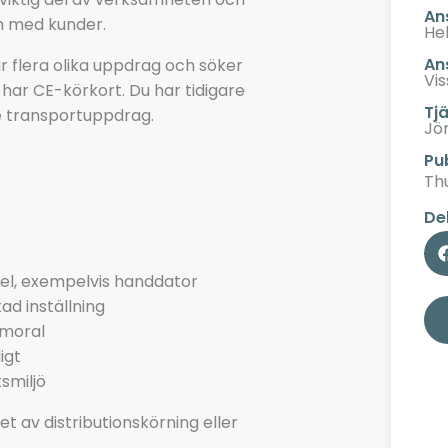
An
n med kunder.
Hel
An
r flera olika uppdrag och söker
Vis
har CE-körkort. Du har tidigare
Tj
de transportuppdrag.
Jö
Pu
Thu
De
del, exempelvis handdator
ad inställning
smoral
igt
tsmiljö
t av distributionskörning eller