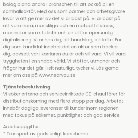
bolag bland andra i branschen till att också bli en
samhällsaktör. Med oss som partner och arbetsgivare
lovar vi att ge mer av det vi är bäst på. Vi är bäst på
att vara nära, mänskliga och en motpol till stress,
människor som statistik och en alltför opersonlig
digitalisering. Vi är hos dig, ett handslag, ett löfte. För
dig som kandidat innebär det en aktör som backar
dig, oavsett var i karriären du är och vill vara. Vi vill vara
tryggheten i en snabb värld. Vi stöttar, utmanar och
frågar hur det går. Helt naturligt, tycker vi. Läs gärna
mer om oss på www.nearyou.se
Tjänstebeskrivning
Vi söker erfarna och serviceinriktade CE-chaufförer för
distributionskörning med flera stopp per dag. Arbetet
innebär dagliga leveranser till kunder inom regionen
med fokus på säkerhet, punktlighet och god service.
Arbetsuppgifter:
* Transport av gods enligt körschema