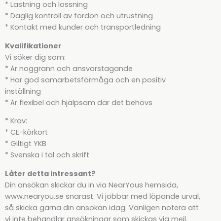
* Lastning och lossning
* Daglig kontroll av fordon och utrustning
* Kontakt med kunder och transportledning
Kvalifikationer
Vi söker dig som:
* Är noggrann och ansvarstagande
* Har god samarbetsförmåga och en positiv
inställning
* Är flexibel och hjälpsam där det behövs
* Krav:
* CE-körkort
* Giltigt YKB
* Svenska i tal och skrift
Låter detta intressant?
Din ansökan skickar du in via NearYous hemsida,
www.nearyou.se snarast. Vi jobbar med löpande urval,
så skicka gärna din ansökan idag. Vänligen notera att
vi inte behandlar ansökningar som skickas via mejl.