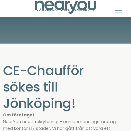
Skip
to
VÄRDESKAPANDE SAMARBETE
content
CE-Chaufför
sökes till
Jönköping!
Om företaget
NearYou är ett rekryterings- och bemanningsföretag
med kontor i 17 städer. Vi har gått från att vara ett