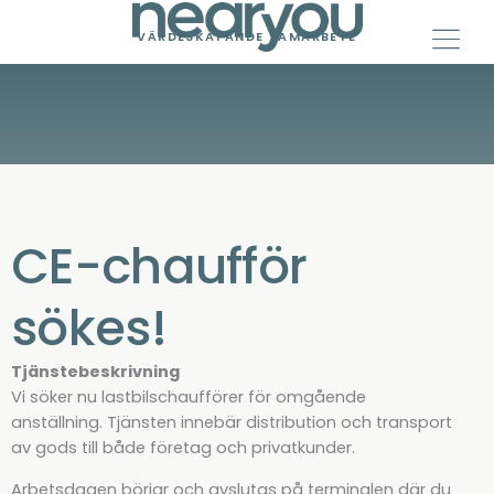
Skip
to
VÄRDESKAPANDE SAMARBETE
content
CE-chaufför
sökes!
Tjänstebeskrivning
Vi söker nu lastbilschaufförer för omgående
anställning. Tjänsten innebär distribution och transport
av gods till både företag och privatkunder.
Arbetsdagen börjar och avslutas på terminalen där du