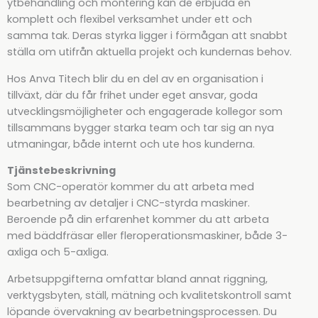
ytbehandling och montering kan de erbjuda en
komplett och flexibel verksamhet under ett och
samma tak. Deras styrka ligger i förmågan att snabbt
ställa om utifrån aktuella projekt och kundernas behov.
Hos Anva Titech blir du en del av en organisation i
tillväxt, där du får frihet under eget ansvar, goda
utvecklingsmöjligheter och engagerade kollegor som
tillsammans bygger starka team och tar sig an nya
utmaningar, både internt och ute hos kunderna.
Tjänstebeskrivning
Som CNC-operatör kommer du att arbeta med
bearbetning av detaljer i CNC-styrda maskiner.
Beroende på din erfarenhet kommer du att arbeta
med bäddfräsar eller fleroperationsmaskiner, både 3-
axliga och 5-axliga.
Arbetsuppgifterna omfattar bland annat riggning,
verktygsbyten, ställ, mätning och kvalitetskontroll samt
löpande övervakning av bearbetningsprocessen. Du