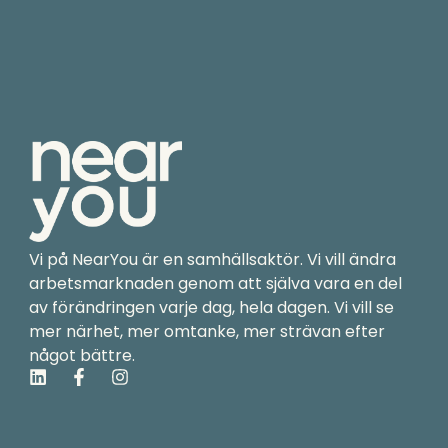
Vi på NearYou är en samhällsaktör. Vi vill ändra
arbetsmarknaden genom att själva vara en del
av förändringen varje dag, hela dagen. Vi vill se
mer närhet, mer omtanke, mer strävan efter
något bättre.
L
F
I
i
a
n
n
c
s
k
e
t
e
b
a