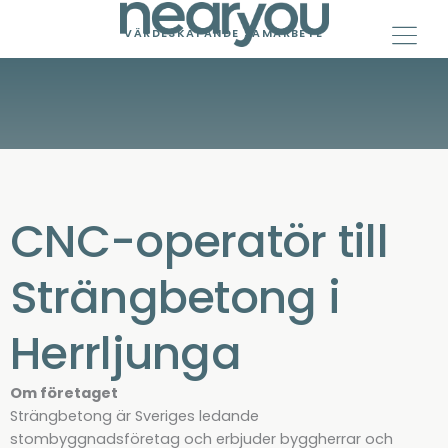
Skip
to
VÄRDESKAPANDE SAMARBETE
content
CNC-operatör till
Strängbetong i
Herrljunga
Om företaget
Strängbetong är Sveriges ledande
stombyggnadsföretag och erbjuder byggherrar och