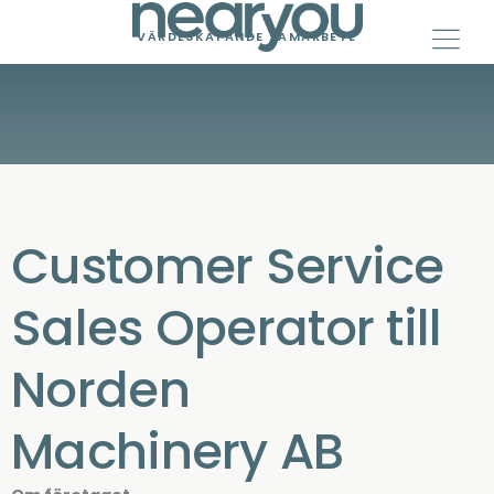
Skip
to
VÄRDESKAPANDE SAMARBETE
content
Customer Service
Sales Operator till
Norden
Machinery AB