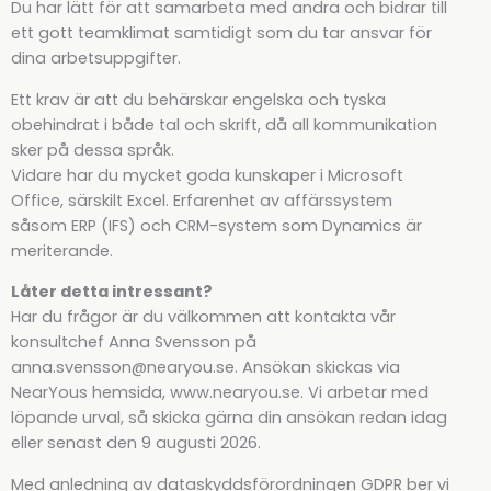
Du har lätt för att samarbeta med andra och bidrar till
ett gott teamklimat samtidigt som du tar ansvar för
dina arbetsuppgifter.
Ett krav är att du behärskar engelska och tyska
obehindrat i både tal och skrift, då all kommunikation
sker på dessa språk.
Vidare har du mycket goda kunskaper i Microsoft
Office, särskilt Excel. Erfarenhet av affärssystem
såsom ERP (IFS) och CRM-system som Dynamics är
meriterande.
Låter detta intressant?
Har du frågor är du välkommen att kontakta vår
konsultchef Anna Svensson på
anna.svensson@nearyou.se. Ansökan skickas via
NearYous hemsida, www.nearyou.se. Vi arbetar med
löpande urval, så skicka gärna din ansökan redan idag
eller senast den 9 augusti 2026.
Med anledning av dataskyddsförordningen GDPR ber vi