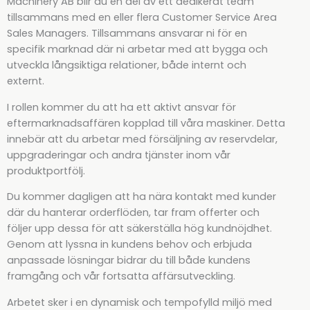
Machinery AB blir du en del av ett dedikerat team
tillsammans med en eller flera Customer Service Area
Sales Managers. Tillsammans ansvarar ni för en
specifik marknad där ni arbetar med att bygga och
utveckla långsiktiga relationer, både internt och
externt.
I rollen kommer du att ha ett aktivt ansvar för
eftermarknadsaffären kopplad till våra maskiner. Detta
innebär att du arbetar med försäljning av reservdelar,
uppgraderingar och andra tjänster inom vår
produktportfölj.
Du kommer dagligen att ha nära kontakt med kunder
där du hanterar orderflöden, tar fram offerter och
följer upp dessa för att säkerställa hög kundnöjdhet.
Genom att lyssna in kundens behov och erbjuda
anpassade lösningar bidrar du till både kundens
framgång och vår fortsatta affärsutveckling.
Arbetet sker i en dynamisk och tempofylld miljö med