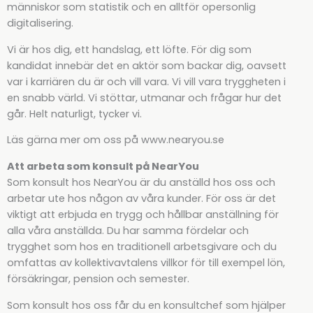
människor som statistik och en alltför opersonlig
digitalisering.
Vi är hos dig, ett handslag, ett löfte. För dig som
kandidat innebär det en aktör som backar dig, oavsett
var i karriären du är och vill vara. Vi vill vara tryggheten i
en snabb värld. Vi stöttar, utmanar och frågar hur det
går. Helt naturligt, tycker vi.
Läs gärna mer om oss på www.nearyou.se
Att arbeta som konsult på NearYou
Som konsult hos NearYou är du anställd hos oss och
arbetar ute hos någon av våra kunder. För oss är det
viktigt att erbjuda en trygg och hållbar anställning för
alla våra anställda. Du har samma fördelar och
trygghet som hos en traditionell arbetsgivare och du
omfattas av kollektivavtalens villkor för till exempel lön,
försäkringar, pension och semester.
Som konsult hos oss får du en konsultchef som hjälper