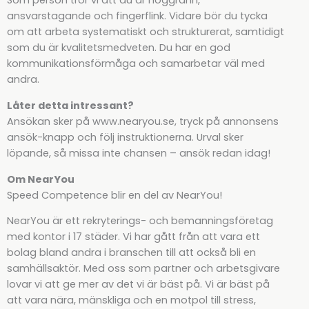
Som person tror vi att du är noggrann,
ansvarstagande och fingerflink. Vidare bör du tycka
om att arbeta systematiskt och strukturerat, samtidigt
som du är kvalitetsmedveten. Du har en god
kommunikationsförmåga och samarbetar väl med
andra.
Låter detta intressant?
Ansökan sker på www.nearyou.se, tryck på annonsens
ansök-knapp och följ instruktionerna. Urval sker
löpande, så missa inte chansen – ansök redan idag!
Om NearYou
Speed Competence blir en del av NearYou!
NearYou är ett rekryterings- och bemanningsföretag
med kontor i 17 städer. Vi har gått från att vara ett
bolag bland andra i branschen till att också bli en
samhällsaktör. Med oss som partner och arbetsgivare
lovar vi att ge mer av det vi är bäst på. Vi är bäst på
att vara nära, mänskliga och en motpol till stress,