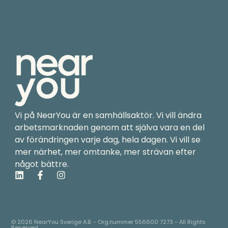
Vi på NearYou är en samhällsaktör. Vi vill ändra
arbetsmarknaden genom att själva vara en del
av förändringen varje dag, hela dagen. Vi vill se
mer närhet, mer omtanke, mer strävan efter
något bättre.
L
F
I
i
a
n
n
c
s
k
e
t
e
b
a
d
o
g
© 2026 NearYou Sverige A.B. - Org.nummer 556600 7273 - All Rights
Reserved.