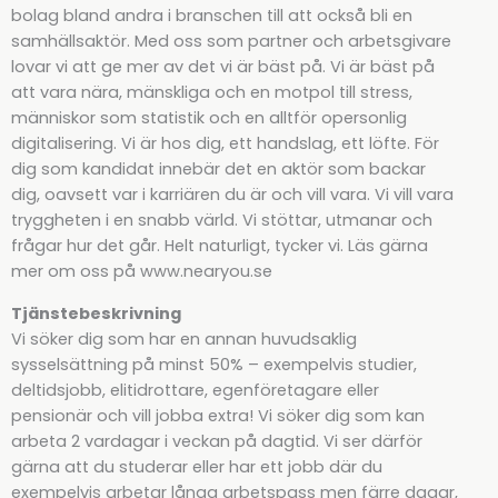
bolag bland andra i branschen till att också bli en
samhällsaktör. Med oss som partner och arbetsgivare
lovar vi att ge mer av det vi är bäst på. Vi är bäst på
att vara nära, mänskliga och en motpol till stress,
människor som statistik och en alltför opersonlig
digitalisering. Vi är hos dig, ett handslag, ett löfte. För
dig som kandidat innebär det en aktör som backar
dig, oavsett var i karriären du är och vill vara. Vi vill vara
tryggheten i en snabb värld. Vi stöttar, utmanar och
frågar hur det går. Helt naturligt, tycker vi. Läs gärna
mer om oss på www.nearyou.se
Tjänstebeskrivning
Vi söker dig som har en annan huvudsaklig
sysselsättning på minst 50% – exempelvis studier,
deltidsjobb, elitidrottare, egenföretagare eller
pensionär och vill jobba extra! Vi söker dig som kan
arbeta 2 vardagar i veckan på dagtid. Vi ser därför
gärna att du studerar eller har ett jobb där du
exempelvis arbetar långa arbetspass men färre dagar,