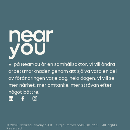
Vi på NearYou är en samhällsaktör. Vi vill ändra
arbetsmarknaden genom att själva vara en del
av förändringen varje dag, hela dagen. Vi vill se
mer närhet, mer omtanke, mer strävan efter
något bättre.
L
F
I
i
a
n
n
c
s
k
e
t
e
b
a
d
o
g
© 2026 NearYou Sverige A.B. - Org.nummer 556600 7273 - All Rights
Reserved.
i
o
r