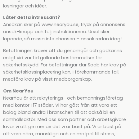
lösningar och idéer.
Låter detta intressant?
Ansökan sker på www.nearyou.se, tryck på annonsens
ansök-knapp och följ instruktionerna. Urval sker
löpande, så missa inte chansen – ansök redan idag!
Befattningen kräver att du genomgår och godkänns
enligt vid var tid gällande bestämmelser för
säkerhetsskydd. För befattningar där Saab har krav på
säkerhetsklassinplacering kan, i förekommande fall,
medföra krav på visst medborgarskap.
Om NearYou
NearYou är ett rekryterings- och bemanningsföretag
med kontor i 17 städer. Vi har gått från att vara ett
bolag bland andra i branschen till att också bli en
samhällsaktör. Med oss som partner och arbetsgivare
lovar vi att ge mer av det vi är bäst på. Vi är bäst på
att vara nära, mänskliga och en motpol till stress,