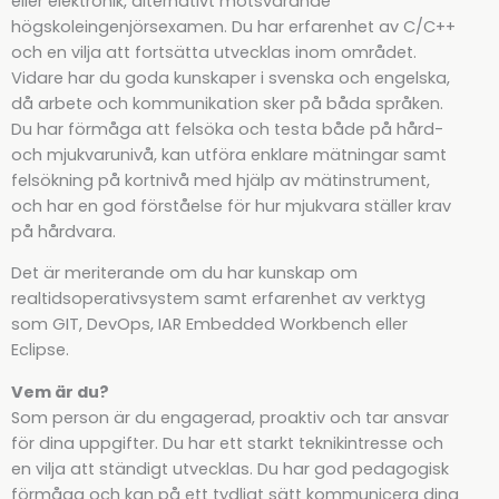
eller elektronik, alternativt motsvarande
högskoleingenjörsexamen. Du har erfarenhet av C/C++
och en vilja att fortsätta utvecklas inom området.
Vidare har du goda kunskaper i svenska och engelska,
då arbete och kommunikation sker på båda språken.
Du har förmåga att felsöka och testa både på hård-
och mjukvarunivå, kan utföra enklare mätningar samt
felsökning på kortnivå med hjälp av mätinstrument,
och har en god förståelse för hur mjukvara ställer krav
på hårdvara.
Det är meriterande om du har kunskap om
realtidsoperativsystem samt erfarenhet av verktyg
som GIT, DevOps, IAR Embedded Workbench eller
Eclipse.
Vem är du?
Som person är du engagerad, proaktiv och tar ansvar
för dina uppgifter. Du har ett starkt teknikintresse och
en vilja att ständigt utvecklas. Du har god pedagogisk
förmåga och kan på ett tydligt sätt kommunicera dina