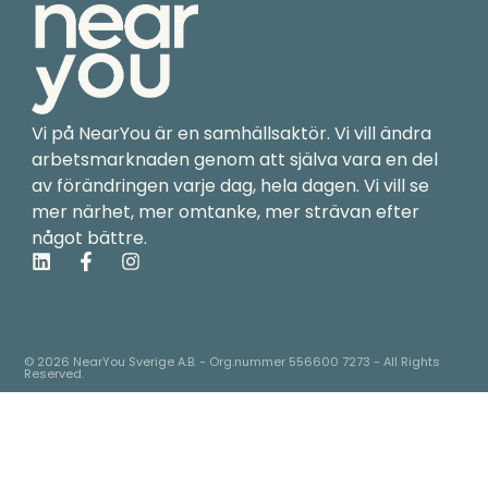
Vi på NearYou är en samhällsaktör. Vi vill ändra
arbetsmarknaden genom att själva vara en del
av förändringen varje dag, hela dagen. Vi vill se
mer närhet, mer omtanke, mer strävan efter
något bättre.
L
F
I
i
a
n
n
c
s
k
e
t
e
b
a
d
o
g
© 2026 NearYou Sverige A.B. - Org.nummer 556600 7273 - All Rights
Reserved.
i
o
r
n
k
a
-
m
f