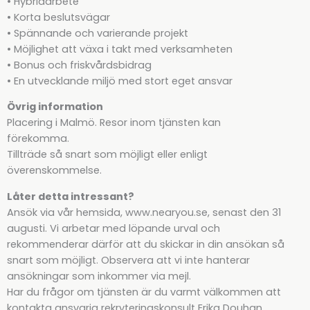
• Hybridarbete
• Korta beslutsvägar
• Spännande och varierande projekt
• Möjlighet att växa i takt med verksamheten
• Bonus och friskvårdsbidrag
• En utvecklande miljö med stort eget ansvar
Övrig information
Placering i Malmö. Resor inom tjänsten kan
förekomma.
Tillträde så snart som möjligt eller enligt
överenskommelse.
Låter detta intressant?
Ansök via vår hemsida, www.nearyou.se, senast den 31
augusti. Vi arbetar med löpande urval och
rekommenderar därför att du skickar in din ansökan så
snart som möjligt. Observera att vi inte hanterar
ansökningar som inkommer via mejl.
Har du frågor om tjänsten är du varmt välkommen att
kontakta ansvarig rekryteringskonsult Erika Douhan