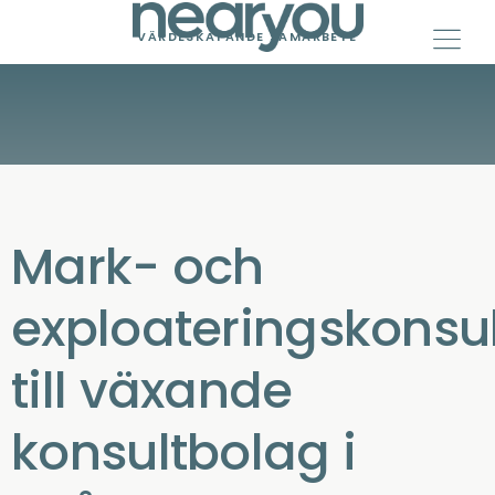
Skip
to
VÄRDESKAPANDE SAMARBETE
content
Mark- och
exploateringskonsul
till växande
konsultbolag i