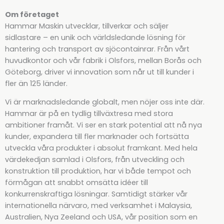
Om företaget
Hammar Maskin utvecklar, tillverkar och säljer
sidlastare – en unik och världsledande lösning för
hantering och transport av sjöcontainrar. Från vårt
huvudkontor och vår fabrik i Olsfors, mellan Borås och
Göteborg, driver vi innovation som når ut till kunder i
fler än 125 länder.
Vi är marknadsledande globalt, men nöjer oss inte där.
Hammar är på en tydlig tillväxtresa med stora
ambitioner framåt. Vi ser en stark potential att nå nya
kunder, expandera till fler marknader och fortsätta
utveckla våra produkter i absolut framkant. Med hela
värdekedjan samlad i Olsfors, från utveckling och
konstruktion till produktion, har vi både tempot och
förmågan att snabbt omsätta idéer till
konkurrenskraftiga lösningar. Samtidigt stärker vår
internationella närvaro, med verksamhet i Malaysia,
Australien, Nya Zeeland och USA, vår position som en