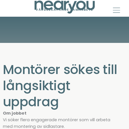
Skip
to
VÄRDESKAPANDE SAMARBETE
content
Montörer sökes till
långsiktigt
uppdrag
Om jobbet
Vi söker flera engagerade montörer som vill arbeta
med montering av sidlastare.