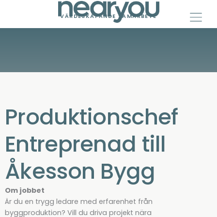
Skip
to
VÄRDESKAPANDE SAMARBETE
content
Produktionschef
Entreprenad till
Åkesson Bygg
Om jobbet
Är du en trygg ledare med erfarenhet från
byggproduktion? Vill du driva projekt nära