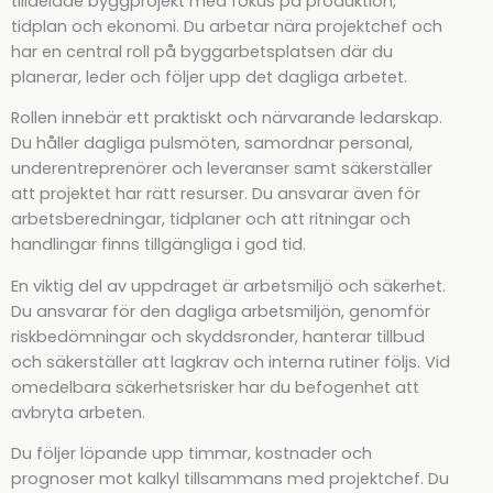
tilldelade byggprojekt med fokus på produktion,
tidplan och ekonomi. Du arbetar nära projektchef och
har en central roll på byggarbetsplatsen där du
planerar, leder och följer upp det dagliga arbetet.
Rollen innebär ett praktiskt och närvarande ledarskap.
Du håller dagliga pulsmöten, samordnar personal,
underentreprenörer och leveranser samt säkerställer
att projektet har rätt resurser. Du ansvarar även för
arbetsberedningar, tidplaner och att ritningar och
handlingar finns tillgängliga i god tid.
En viktig del av uppdraget är arbetsmiljö och säkerhet.
Du ansvarar för den dagliga arbetsmiljön, genomför
riskbedömningar och skyddsronder, hanterar tillbud
och säkerställer att lagkrav och interna rutiner följs. Vid
omedelbara säkerhetsrisker har du befogenhet att
avbryta arbeten.
Du följer löpande upp timmar, kostnader och
prognoser mot kalkyl tillsammans med projektchef. Du