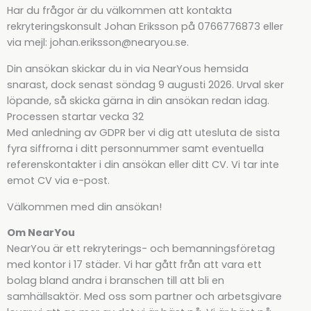
Har du frågor är du välkommen att kontakta
rekryteringskonsult Johan Eriksson på 0766776873 eller
via mejl: johan.eriksson@nearyou.se.
Din ansökan skickar du in via NearYous hemsida
snarast, dock senast söndag 9 augusti 2026. Urval sker
löpande, så skicka gärna in din ansökan redan idag.
Processen startar vecka 32
Med anledning av GDPR ber vi dig att utesluta de sista
fyra siffrorna i ditt personnummer samt eventuella
referenskontakter i din ansökan eller ditt CV. Vi tar inte
emot CV via e-post.
Välkommen med din ansökan!
Om NearYou
NearYou är ett rekryterings- och bemanningsföretag
med kontor i 17 städer. Vi har gått från att vara ett
bolag bland andra i branschen till att bli en
samhällsaktör. Med oss som partner och arbetsgivare