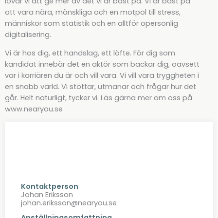
lovar vi att ge mer av det vi är bäst på. Vi är bäst på
att vara nära, mänskliga och en motpol till stress,
människor som statistik och en alltför opersonlig
digitalisering.
Vi är hos dig, ett handslag, ett löfte. För dig som
kandidat innebär det en aktör som backar dig, oavsett
var i karriären du är och vill vara. Vi vill vara tryggheten i
en snabb värld. Vi stöttar, utmanar och frågar hur det
går. Helt naturligt, tycker vi. Läs gärna mer om oss på
www.nearyou.se
Kontaktperson
Johan Eriksson
johan.eriksson@nearyou.se
Anställningsomfattning