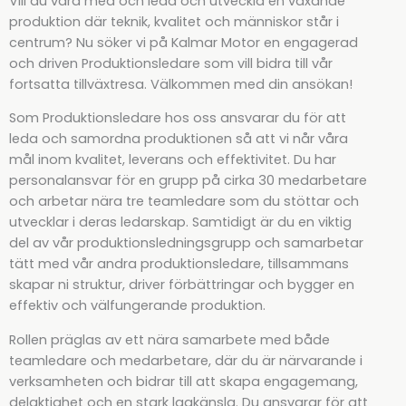
Vill du vara med och leda och utveckla en växande
produktion där teknik, kvalitet och människor står i
centrum? Nu söker vi på Kalmar Motor en engagerad
och driven Produktionsledare som vill bidra till vår
fortsatta tillväxtresa. Välkommen med din ansökan!
Som Produktionsledare hos oss ansvarar du för att
leda och samordna produktionen så att vi når våra
mål inom kvalitet, leverans och effektivitet. Du har
personalansvar för en grupp på cirka 30 medarbetare
och arbetar nära tre teamledare som du stöttar och
utvecklar i deras ledarskap. Samtidigt är du en viktig
del av vår produktionsledningsgrupp och samarbetar
tätt med vår andra produktionsledare, tillsammans
skapar ni struktur, driver förbättringar och bygger en
effektiv och välfungerande produktion.
Rollen präglas av ett nära samarbete med både
teamledare och medarbetare, där du är närvarande i
verksamheten och bidrar till att skapa engagemang,
delaktighet och en stark lagkänsla. Du ansvarar för att