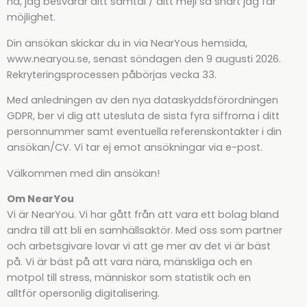
nå, jag besvarar ditt samtal / ditt mejl så snart jag får
möjlighet.
Din ansökan skickar du in via NearYous hemsida,
www.nearyou.se, senast söndagen den 9 augusti 2026.
Rekryteringsprocessen påbörjas vecka 33.
Med anledningen av den nya dataskyddsförordningen
GDPR, ber vi dig att utesluta de sista fyra siffrorna i ditt
personnummer samt eventuella referenskontakter i din
ansökan/CV. Vi tar ej emot ansökningar via e-post.
Välkommen med din ansökan!
Om NearYou
Vi är NearYou. Vi har gått från att vara ett bolag bland
andra till att bli en samhällsaktör. Med oss som partner
och arbetsgivare lovar vi att ge mer av det vi är bäst
på. Vi är bäst på att vara nära, mänskliga och en
motpol till stress, människor som statistik och en
alltför opersonlig digitalisering.