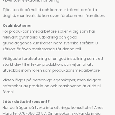
• Eventuell elektronikmontering
Tjänsten är på heltid och kommer främst omfatta
dagtid, men kvällstid kan även förekomma i framtiden.
Kvalifikationer
För produktionsmedarbetare söker vi dig som har
relevant gymnasial utbildning och goda
grundläggande kunskaper inom svenska språket. B-
Körkort är även meriterande för denna roll.
Viktigaste förutsättning är en god inställning samt ett
starkt driv till effektiv produktion, och viljan till att
utvecklas inom rollen som produktionsmedarbetare.
Vikten läggs på personliga egenskaper, men tidigare
erfarenhet av produktion och maskinvana är alltid till
fördel.
Låter detta intressant?
Har du frågor, så tveka inte att ringa konsultchef Anes
Mujic tel 076-050 20 57. Din ansökan skickar du in via