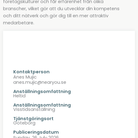
företagskulturer och får erfarenhet från olika
branscher, vilket gör att du utvecklar din kompetens
och ditt nätverk och gör dig till en mer attraktiv
medarbetare.
Kontaktperson
Anes Mujic
anes.mujic@nearyou.se
Anställningsomfattning
Heltid
Anställningsomfattning
Visstidsanställning
Tjänstgöringsort
Göteborg
Publiceringsdatum
Sunday, 26 July 2026