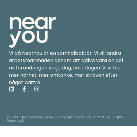
Vi på NearYou är en samhällsaktör. Vi vill ändra
arbetsmarknaden genom att själva vara en del
av förändringen varje dag, hela dagen. Vi vill se
mer närhet, mer omtanke, mer strävan efter
något bättre.
L
F
I
i
a
n
n
c
s
k
e
t
e
b
a
d
o
g
© 2026 NearYou Sverige A.B. - Org.nummer 556600 7273 - All Rights
Reserved.
i
o
r
n
k
a
-
m