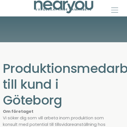
Skip
to
VÄRDESKAPANDE SAMARBETE
content
Produktionsmedarb
till kund i
Göteborg
Om företaget
Vi söker dig som vill arbeta inom produktion som
konsult med potential till tillsvidareanställning hos