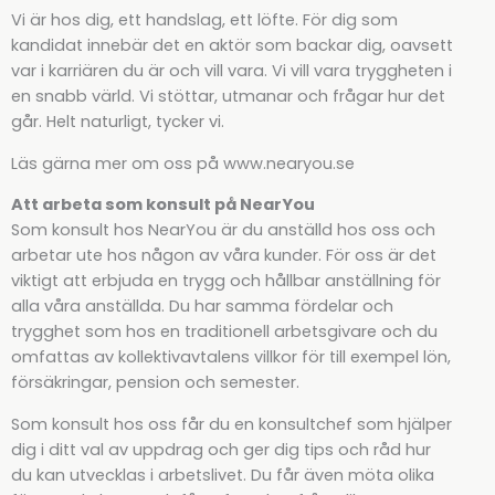
Vi är hos dig, ett handslag, ett löfte. För dig som
kandidat innebär det en aktör som backar dig, oavsett
var i karriären du är och vill vara. Vi vill vara tryggheten i
en snabb värld. Vi stöttar, utmanar och frågar hur det
går. Helt naturligt, tycker vi.
Läs gärna mer om oss på www.nearyou.se
Att arbeta som konsult på NearYou
Som konsult hos NearYou är du anställd hos oss och
arbetar ute hos någon av våra kunder. För oss är det
viktigt att erbjuda en trygg och hållbar anställning för
alla våra anställda. Du har samma fördelar och
trygghet som hos en traditionell arbetsgivare och du
omfattas av kollektivavtalens villkor för till exempel lön,
försäkringar, pension och semester.
Som konsult hos oss får du en konsultchef som hjälper
dig i ditt val av uppdrag och ger dig tips och råd hur
du kan utvecklas i arbetslivet. Du får även möta olika