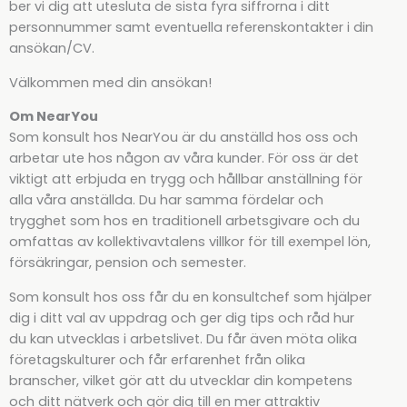
ber vi dig att utesluta de sista fyra siffrorna i ditt
personnummer samt eventuella referenskontakter i din
ansökan/CV.
Välkommen med din ansökan!
Om NearYou
Som konsult hos NearYou är du anställd hos oss och
arbetar ute hos någon av våra kunder. För oss är det
viktigt att erbjuda en trygg och hållbar anställning för
alla våra anställda. Du har samma fördelar och
trygghet som hos en traditionell arbetsgivare och du
omfattas av kollektivavtalens villkor för till exempel lön,
försäkringar, pension och semester.
Som konsult hos oss får du en konsultchef som hjälper
dig i ditt val av uppdrag och ger dig tips och råd hur
du kan utvecklas i arbetslivet. Du får även möta olika
företagskulturer och får erfarenhet från olika
branscher, vilket gör att du utvecklar din kompetens
och ditt nätverk och gör dig till en mer attraktiv