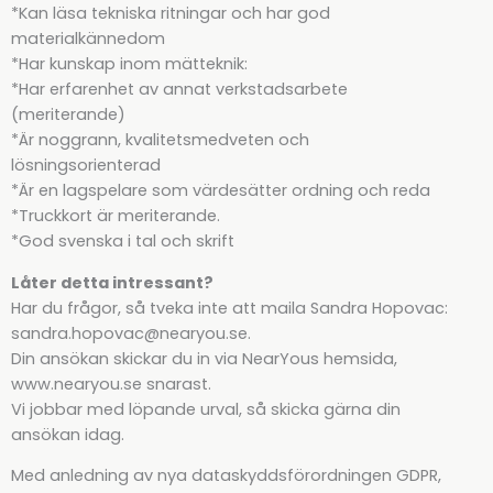
*Kan läsa tekniska ritningar och har god
materialkännedom
*Har kunskap inom mätteknik:
*Har erfarenhet av annat verkstadsarbete
(meriterande)
*Är noggrann, kvalitetsmedveten och
lösningsorienterad
*Är en lagspelare som värdesätter ordning och reda
*Truckkort är meriterande.
*God svenska i tal och skrift
Låter detta intressant?
Har du frågor, så tveka inte att maila Sandra Hopovac:
sandra.hopovac@nearyou.se.
Din ansökan skickar du in via NearYous hemsida,
www.nearyou.se snarast.
Vi jobbar med löpande urval, så skicka gärna din
ansökan idag.
Med anledning av nya dataskyddsförordningen GDPR,