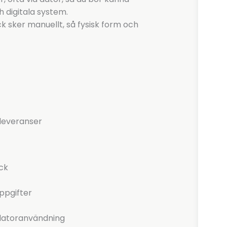
h digitala system.
 sker manuellt, så fysisk form och
leveranser
ck
ppgifter
datoranvändning