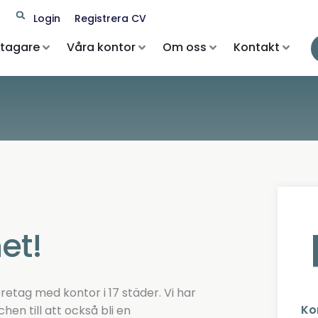
Search
Login
Registrera CV
etagare
Våra kontor
Om oss
Kontakt
et!
etag med kontor i 17 städer. Vi har
Ko
hen till att också bli en