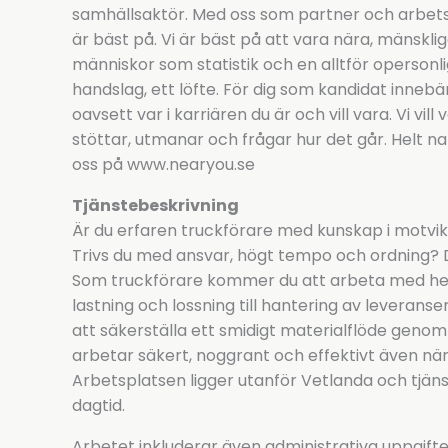
samhällsaktör. Med oss som partner och arbetsgi
är bäst på. Vi är bäst på att vara nära, mänsklig
människor som statistik och en alltför opersonlig d
handslag, ett löfte. För dig som kandidat innebä
oavsett var i karriären du är och vill vara. Vi vil
stöttar, utmanar och frågar hur det går. Helt na
oss på www.nearyou.se
Tjänstebeskrivning
Är du erfaren truckförare med kunskap i motvik
Trivs du med ansvar, högt tempo och ordning? D
Som truckförare kommer du att arbeta med hel
lastning och lossning till hantering av leverans
att säkerställa ett smidigt materialflöde genom 
arbetar säkert, noggrant och effektivt även nä
Arbetsplatsen ligger utanför Vetlanda och tjäns
dagtid.
Arbetet inkluderar även administrativa uppgifter