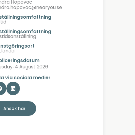
ndra Hopovac
ndra.hopovac@nearyou.se
ställningsomfattning
tid
ställningsomfattning
stidsanställning
änstgöringsort
tlanda
bliceringsdatum
esday, 4 August 2026
la via sociala medier
Ansök här