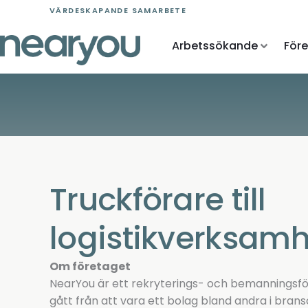
Skip
VÄRDESKAPANDE SAMARBETE
to
content
Arbetssökande
För
Truckförare till
logistikverksamh
Om företaget
NearYou är ett rekryterings- och bemanningsför
gått från att vara ett bolag bland andra i bransc