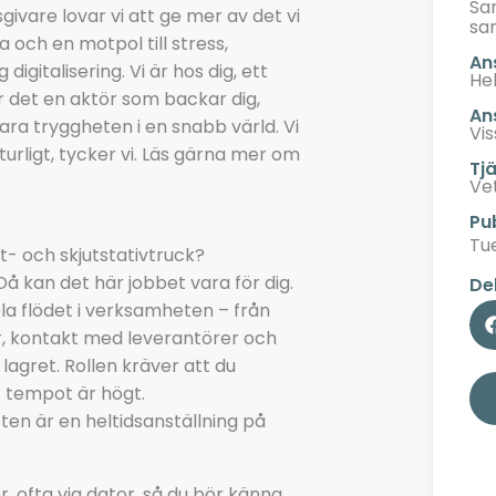
Sa
vare lovar vi att ge mer av det vi
sa
a och en motpol till stress,
An
igitalisering. Vi är hos dig, ett
Hel
r det en aktör som backar dig,
An
l vara tryggheten i en snabb värld. Vi
Vis
turligt, tycker vi. Läs gärna mer om
Tj
Ve
Pu
Tu
t- och skjutstativtruck?
å kan det här jobbet vara för dig.
De
a flödet i verksamheten – från
er, kontakt med leverantörer och
lagret. Rollen kräver att du
r tempot är högt.
ten är en heltidsanställning på
, ofta via dator, så du bör känna