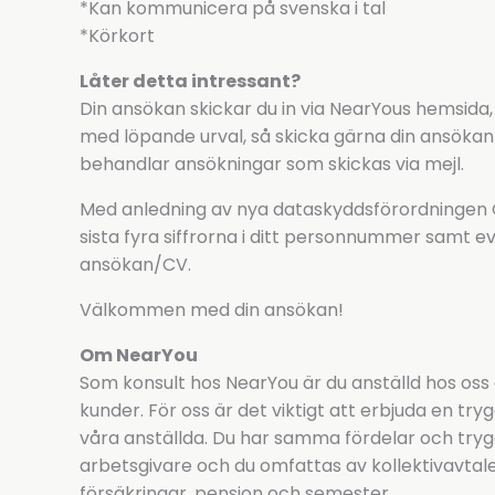
*Kan kommunicera på svenska i tal
*Körkort
Låter detta intressant?
Din ansökan skickar du in via NearYous hemsida,
med löpande urval, så skicka gärna din ansökan i
behandlar ansökningar som skickas via mejl.
Med anledning av nya dataskyddsförordningen GD
sista fyra siffrorna i ditt personnummer samt ev
ansökan/CV.
Välkommen med din ansökan!
Om NearYou
Som konsult hos NearYou är du anställd hos oss
kunder. För oss är det viktigt att erbjuda en tryg
våra anställda. Du har samma fördelar och tryg
arbetsgivare och du omfattas av kollektivavtalens
försäkringar, pension och semester.