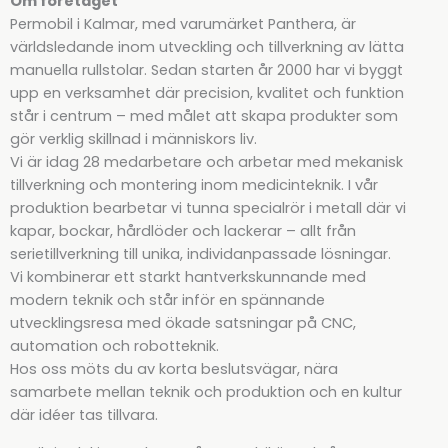
Om företaget
Permobil i Kalmar, med varumärket Panthera, är
världsledande inom utveckling och tillverkning av lätta
manuella rullstolar. Sedan starten år 2000 har vi byggt
upp en verksamhet där precision, kvalitet och funktion
står i centrum – med målet att skapa produkter som
gör verklig skillnad i människors liv.
Vi är idag 28 medarbetare och arbetar med mekanisk
tillverkning och montering inom medicinteknik. I vår
produktion bearbetar vi tunna specialrör i metall där vi
kapar, bockar, hårdlöder och lackerar – allt från
serietillverkning till unika, individanpassade lösningar.
Vi kombinerar ett starkt hantverkskunnande med
modern teknik och står inför en spännande
utvecklingsresa med ökade satsningar på CNC,
automation och robotteknik.
Hos oss möts du av korta beslutsvägar, nära
samarbete mellan teknik och produktion och en kultur
där idéer tas tillvara.