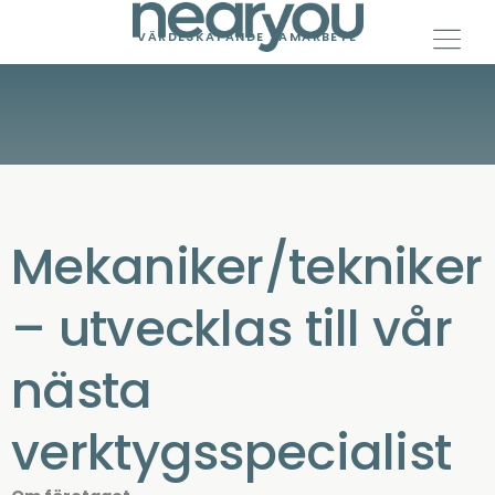
Skip
to
VÄRDESKAPANDE SAMARBETE
content
Mekaniker/tekniker
– utvecklas till vår
nästa
verktygsspecialist