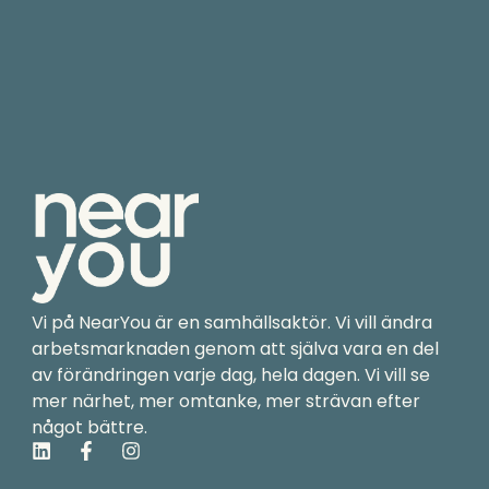
Vi på NearYou är en samhällsaktör. Vi vill ändra
arbetsmarknaden genom att själva vara en del
av förändringen varje dag, hela dagen. Vi vill se
mer närhet, mer omtanke, mer strävan efter
något bättre.
L
F
I
i
a
n
n
c
s