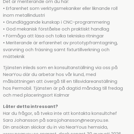
Det är meriterande om du har:
• Erfarenhet som verktygsmekaniker eller liknande roll
inom metallindustri
• Grundläggande kunskap i CNC-programmering
• God mekanisk förståelse och praktiskt handlag
• Förmåga att läsa och tolka tekniska ritningar
• Meriterande är erfarenhet av prototypframtagning,
svarvning och fräsning samt fixturtillverkning och
mätteknik
Tjänsten inleds som en konsultanställning via oss på
NearYou där du arbetar hos vår kund, med
målsättningen att övergå till en tillsvidareanställning
hos Permobil. Tjänsten är på dagtid måndag till fredag
och med placeringsort Kalmar
Låter detta intressant?
Har du frågor, så tveka inte att kontakta konsultchef
Sara Johansson på sara.johansson@nearyou.se.
Din ansökan skickar du in via NearYous hemsida,
www.nearyou.se snarast, dock senast 30 augusti 2026.