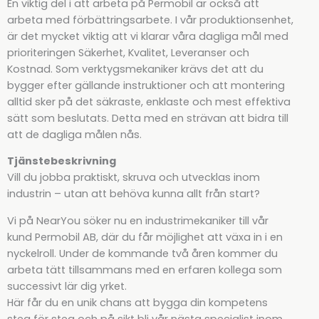
En viktig del i att arbeta på Permobil är också att
arbeta med förbättringsarbete. I vår produktionsenhet,
är det mycket viktig att vi klarar våra dagliga mål med
prioriteringen Säkerhet, Kvalitet, Leveranser och
Kostnad. Som verktygsmekaniker krävs det att du
bygger efter gällande instruktioner och att montering
alltid sker på det säkraste, enklaste och mest effektiva
sätt som beslutats. Detta med en strävan att bidra till
att de dagliga målen nås.
Tjänstebeskrivning
Vill du jobba praktiskt, skruva och utvecklas inom
industrin – utan att behöva kunna allt från start?
Vi på NearYou söker nu en industrimekaniker till vår
kund Permobil AB, där du får möjlighet att växa in i en
nyckelroll. Under de kommande två åren kommer du
arbeta tätt tillsammans med en erfaren kollega som
successivt lär dig yrket.
Här får du en unik chans att bygga din kompetens
steg för steg och på sikt bli vår nästa specialist inom