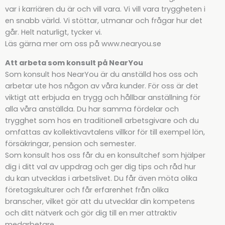
var i karriären du är och vill vara. Vi vill vara tryggheten i
en snabb värld. Vi stöttar, utmanar och frågar hur det
går. Helt naturligt, tycker vi.
Läs gärna mer om oss på www.nearyou.se
Att arbeta som konsult på NearYou
Som konsult hos NearYou är du anställd hos oss och
arbetar ute hos någon av våra kunder. För oss är det
viktigt att erbjuda en trygg och hållbar anställning för
alla våra anställda. Du har samma fördelar och
trygghet som hos en traditionell arbetsgivare och du
omfattas av kollektivavtalens villkor för till exempel lön,
försäkringar, pension och semester.
Som konsult hos oss får du en konsultchef som hjälper
dig i ditt val av uppdrag och ger dig tips och råd hur
du kan utvecklas i arbetslivet. Du får även möta olika
företagskulturer och får erfarenhet från olika
branscher, vilket gör att du utvecklar din kompetens
och ditt nätverk och gör dig till en mer attraktiv
medarbetare.