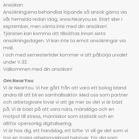
Ansökan:
Ansökningarna behandlas löpande så ansök gärna via
vår hemsida redan idag, www.Nearyou.se. Start sker i
september, men vänta inte med din ansökan!
Tjänsten kan komma att tillsättas innan sista
ansökningsdagen. Vi kan inte ta emot ansökningar via
mail.
I och med semestertider kommer vi att påbörja urvalet
under V.32.
Välkommen med din ansökan!
Om NearYou
Vi är NearYou. Vi har gått från att vara ett bolag bland
andra till att bli en samhällsaktör. Med oss som partner
och arbetsgivare lovar vi att ge mer av det vi är bäst
på. Vi är bäst på att vara nära, mänskliga och en
motpol till stress, människor som statistik och en
alltför opersonlig digitalisering.
Vi är hos dig, ett handslag, ett löfte. Vi vill ge det som vi
tror en trasig arbetsmarknad behöver. För dig som