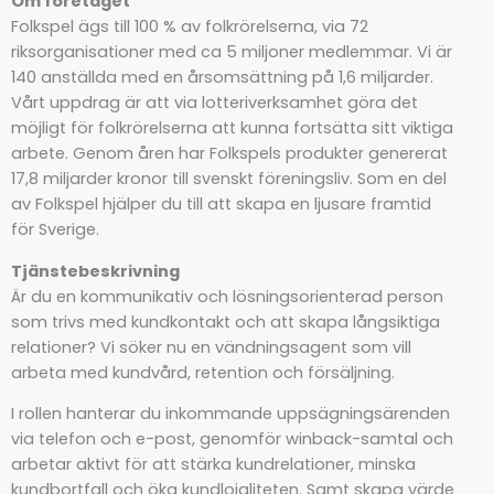
Om företaget
Folkspel ägs till 100 % av folkrörelserna, via 72
riksorganisationer med ca 5 miljoner medlemmar. Vi är
140 anställda med en årsomsättning på 1,6 miljarder.
Vårt uppdrag är att via lotteriverksamhet göra det
möjligt för folkrörelserna att kunna fortsätta sitt viktiga
arbete. Genom åren har Folkspels produkter genererat
17,8 miljarder kronor till svenskt föreningsliv. Som en del
av Folkspel hjälper du till att skapa en ljusare framtid
för Sverige.
Tjänstebeskrivning
Är du en kommunikativ och lösningsorienterad person
som trivs med kundkontakt och att skapa långsiktiga
relationer? Vi söker nu en vändningsagent som vill
arbeta med kundvård, retention och försäljning.
I rollen hanterar du inkommande uppsägningsärenden
via telefon och e-post, genomför winback-samtal och
arbetar aktivt för att stärka kundrelationer, minska
kundbortfall och öka kundlojaliteten. Samt skapa värde