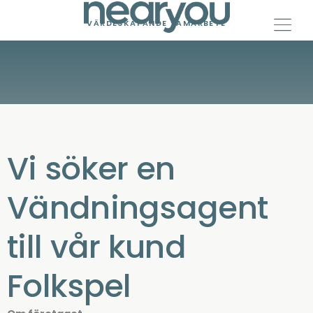
Skip
to
VÄRDESKAPANDE SAMARBETE
content
Vi söker en
Vändningsagent
till vår kund
Folkspel