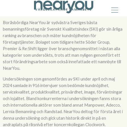
Skip
to
VÄRDESKAPANDE SAMARBETE
content
Boråsbördiga NearYou är sydvästra Sveriges bästa
bemanningsföretag när Svenskt Kvalitetsindex (SKI) gör sin årliga
ranking av branschen och mäter kundnöjdheten för
företagstjänster. Bolaget som tidigare hette Söder Group,
Premier & Re:Shift ligger över branschgenomsnittet i nästan alla
kategorier som undersökts, trots att man nyligen genomfört ett
stort förändringsarbete som också innefattade ett namnbyte till
NearYou.
Undersökningen som genomfördes av SKI under april och maj
2024 samlade in 916 intervjuer som bedömde kundnöjdhet,
servicekvalitet, produktkvalitet, prisvärdhet, image, förväntningar
och lojalitet. Bland konkurrenterna i undersökningen fanns stora
och internationella aktörer som bland annat Manpower, Adecco,
Lernia Bemanning och Randstad. NearYou deltog för första året i
denna undersökning och gick utan historik direkt in på en
andraplats på riksnivå efter koncernkollegan Clockwork.