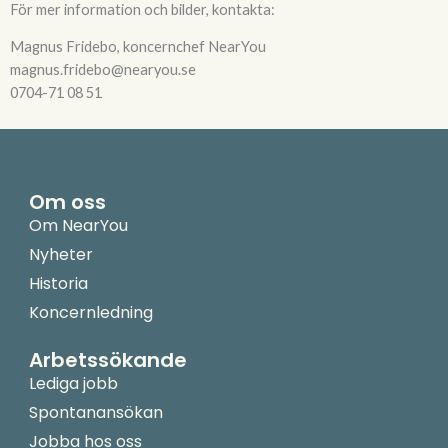
För mer information och bilder, kontakta:
Magnus Fridebo, koncernchef NearYou
magnus.fridebo@nearyou.se
0704-71 08 51
Om oss
Om NearYou
Nyheter
Historia
Koncernledning
Arbetssökande
Lediga jobb
Spontanansökan
Jobba hos oss