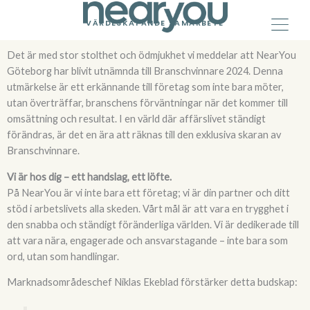
Skip
to
VÄRDESKAPANDE SAMARBETE
content
Det är med stor stolthet och ödmjukhet vi meddelar att NearYou
Göteborg har blivit utnämnda till Branschvinnare 2024. Denna
utmärkelse är ett erkännande till företag som inte bara möter,
utan överträffar, branschens förväntningar när det kommer till
omsättning och resultat. I en värld där affärslivet ständigt
förändras, är det en ära att räknas till den exklusiva skaran av
Branschvinnare.
Vi är hos dig – ett handslag, ett löfte.
På NearYou är vi inte bara ett företag; vi är din partner och ditt
stöd i arbetslivets alla skeden. Vårt mål är att vara en trygghet i
den snabba och ständigt föränderliga världen. Vi är dedikerade till
att vara nära, engagerade och ansvarstagande – inte bara som
ord, utan som handlingar.
Marknadsområdeschef Niklas Ekeblad förstärker detta budskap: