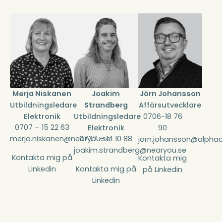
Merja Niskanen
Joakim
Jörn Johansson
Utbildningsledare
Strandberg
Affärsutvecklare
Elektronik
Utbildningsledare
0706-18 76
0707 – 15 22 63
Elektronik
90
merja.niskanen@nearyou.se
0737 – 14 10 88
jorn.johansson@alph
joakim.strandberg@nearyou.se
Kontakta mig på
Kontakta mig
Linkedin
Kontakta mig på
på Linkedin
Linkedin