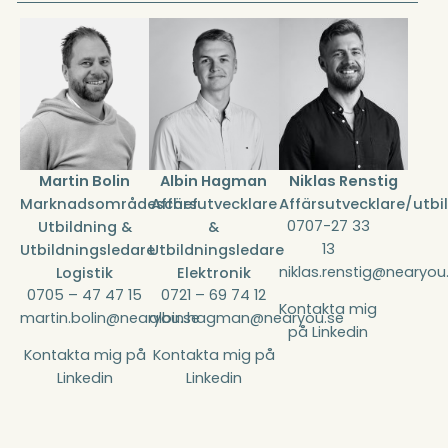
Martin Bolin
Albin Hagman
Niklas Renstig
Marknadsområdeschef
Affärsutvecklare
Affärsutvecklare/utbi
0707-27 33
Utbildning &
&
13
Utbildningsledare
Utbildningsledare
niklas.renstig@nearyou
Logistik
Elektronik
0705 – 47 47 15
0721 – 69 74 12
Kontakta mig
martin.bolin@nearyou.se
albin.hagman@nearyou.se
på Linkedin
Kontakta mig på
Kontakta mig på
Linkedin
Linkedin