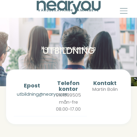
Skip
to
VÄRDESKAPANDE SAMARBETE
content
UTBILDNING
Kompetensutveckling
Telefon
Kontakt
Epost
kontor
Martin Bolin
utbildning@nearyou.se
0101699505
mån-fre
08.00-17.00