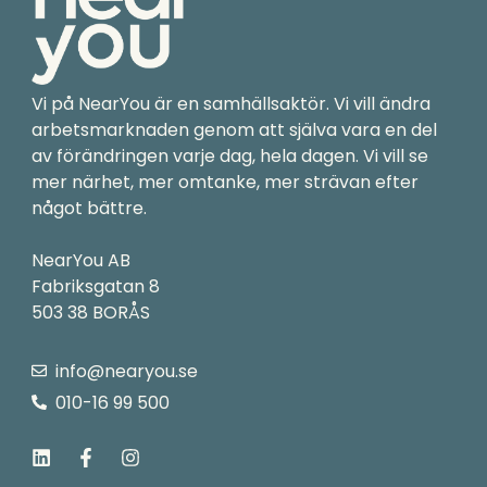
Vi på NearYou är en samhällsaktör. Vi vill ändra
arbetsmarknaden genom att själva vara en del
av förändringen varje dag, hela dagen. Vi vill se
mer närhet, mer omtanke, mer strävan efter
något bättre.
NearYou AB
Fabriksgatan 8
503 38 BORÅS
info@nearyou.se
010-16 99 500
L
F
I
i
a
n
n
c
s
k
e
t