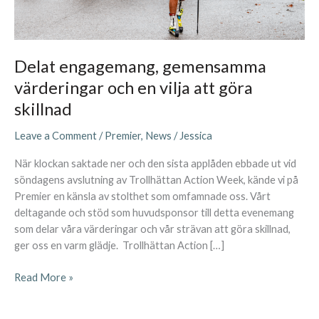
göra
skillnad
Delat engagemang, gemensamma
värderingar och en vilja att göra
skillnad
Leave a Comment
/
Premier
,
News
/
Jessica
När klockan saktade ner och den sista applåden ebbade ut vid
söndagens avslutning av Trollhättan Action Week, kände vi på
Premier en känsla av stolthet som omfamnade oss. Vårt
deltagande och stöd som huvudsponsor till detta evenemang
som delar våra värderingar och vår strävan att göra skillnad,
ger oss en varm glädje. ‍ Trollhättan Action […]
Read More »