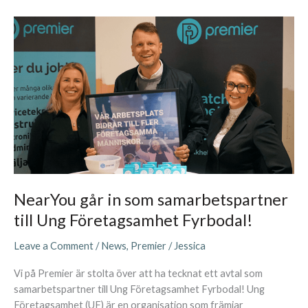
NearYou
går
in
som
samarbetspartner
till
Ung
Företagsamhet
Fyrbodal!
NearYou går in som samarbetspartner
till Ung Företagsamhet Fyrbodal!
Leave a Comment
/
News
,
Premier
/
Jessica
Vi på Premier är stolta över att ha tecknat ett avtal som
samarbetspartner till Ung Företagsamhet Fyrbodal! Ung
Företagsamhet (UF) är en organisation som främjar