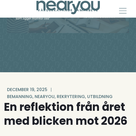
Skip
to
VÄRDESKAPANDE SAMARBETE
content
DECEMBER 19, 2025
BEMANNING
,
NEARYOU
,
REKRYTERING
,
UTBILDNING
En reflektion från året
med blicken mot 2026